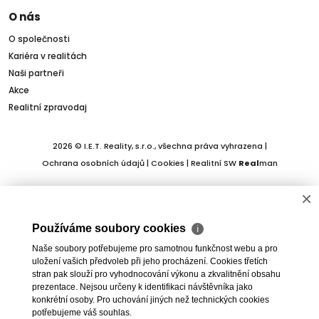
O nás
O společnosti
Kariéra v realitách
Naši partneři
Akce
Realitní zpravodaj
2026 © I.E.T. Reality, s.r.o., všechna práva vyhrazena |
Ochrana osobních údajů
|
Cookies
| Realitní SW
Real
man
×
Používáme soubory cookies
ℹ
Naše soubory potřebujeme pro samotnou funkčnost webu a pro
uložení vašich předvoleb při jeho procházení. Cookies třetích
stran pak slouží pro vyhodnocování výkonu a zkvalitnění obsahu
prezentace. Nejsou určeny k identifikaci návštěvníka jako
konkrétní osoby. Pro uchování jiných než technických cookies
potřebujeme váš souhlas.