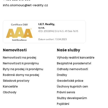
info.olomouc@iet-reality.cz
Nemovitosti
Naše služby
Nemovitosti na prodej
Výhody realitní kanceláře
Nemovitosti k pronájmu
Bezplatné poradenství
Byty na prodej i k pronájmu
Odhady nemovitostí
Rodinné domy na prodej
Dražby
Skladové prostory
Geodetické práce
Kanceláře
Úschovy kupních cen
Obchody
Právní servis
Služby developerům
Pojištění