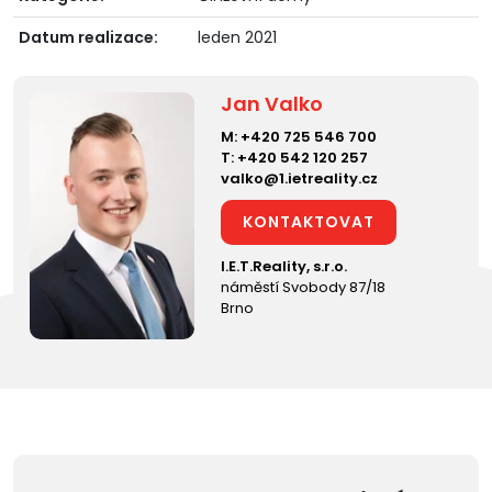
Datum realizace:
leden 2021
Jan Valko
M:
+420 725 546 700
T:
+420 542 120 257
valko@1.ietreality.cz
KONTAKTOVAT
I.E.T.Reality, s.r.o.
náměstí Svobody 87/18
Brno