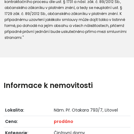
kontraktačního procesu dle ust. § 1731 a násl. zák. č. 89/2012 Sb.,
občanského zákoníku v platném znění, a tedy se neuplatní ust. §
1729 zák. č. 89/2012 Sb., občanského zákoníku v platném znění. K
případnému uzavření jakékoliv smlouvy může dojít toliko v listinné
formě, po dohodě na jejím obsahu a všech náležitostech, přičemž
případné právní jednání bude uskutečněno přímo mezi smluvními
stranami."
Informace k nemovitosti
Lokalita:
Nám. Př. Otakara 793/7, Litovel
Cena:
prodáno
Kategorie:
Činžovní domy