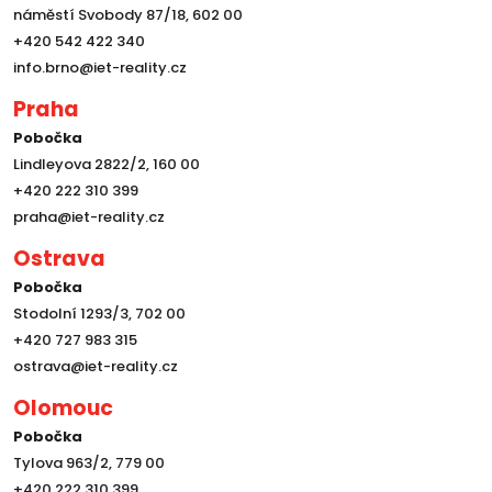
náměstí Svobody 87/18, 602 00
+420 542 422 340
info.brno@iet-reality.cz
Praha
Pobočka
Lindleyova 2822/2, 160 00
+420 222 310 399
praha@iet-reality.cz
Ostrava
Pobočka
Stodolní 1293/3, 702 00
+420 727 983 315
ostrava@iet-reality.cz
Olomouc
Pobočka
Tylova 963/2, 779 00
+420 222 310 399