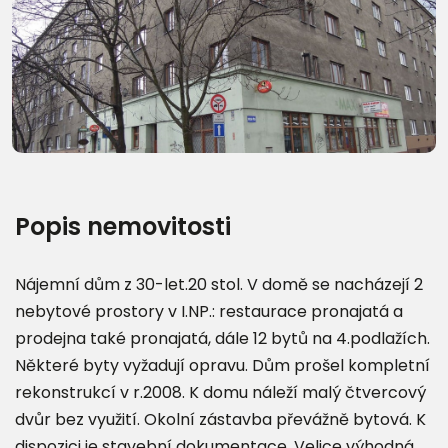
Další fotografie (9)
Popis nemovitosti
Nájemní dům z 30-let.20 stol. V domě se nacházejí 2
nebytové prostory v I.NP.: restaurace pronajatá a
prodejna také pronajatá, dále 12 bytů na 4.podlažích.
Některé byty vyžadují opravu. Dům prošel kompletní
rekonstrukcí v r.2008. K domu náleží malý čtvercový
dvůr bez využití. Okolní zástavba převážně bytová. K
dispozici je stavební dokumentace. Velice výhodná