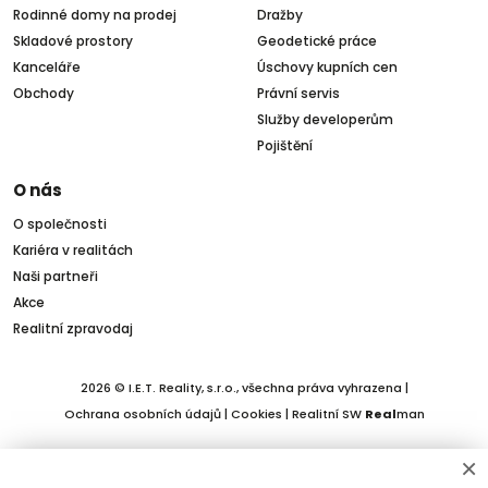
Rodinné domy na prodej
Dražby
Skladové prostory
Geodetické práce
Kanceláře
Úschovy kupních cen
Obchody
Právní servis
Služby developerům
Pojištění
O nás
O společnosti
Kariéra v realitách
Naši partneři
Akce
Realitní zpravodaj
2026 © I.E.T. Reality, s.r.o., všechna práva vyhrazena |
Ochrana osobních údajů
|
Cookies
| Realitní SW
Real
man
×