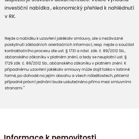
investiční nabídka , ekonomický přehled k nahlédnutí
v RK.
Nejde o nabídku k uzavření jakékoliv smlouvy, ale o nezávazné
poskytnutí základních orientačních informací, resp. nejde o součást
kontraktačního procesu dle ust. § 1731 a násl. zák. č. 89/2012 Sb.,
občanského zákoníku v platném znění, a tedy se neuplatní ust. §
1729 zák. č. 89/2012 Sb., občanského zákoníku v platném znění. K
případnému uzavření jakékoliv smlouvy může dojít toliko v listinné
formě, po dohodě na jejím obsahu a všech náležitostech, přičemž
případné právní jednání bude uskutečněno přímo mezi smluvními
stranami."
Informace k nemovitosti