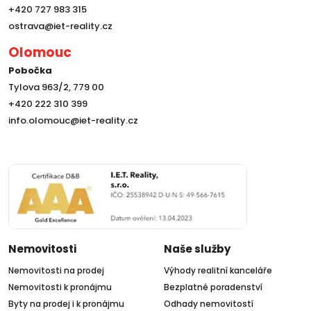
+420 727 983 315
ostrava@iet-reality.cz
Olomouc
Pobočka
Tylova 963/2, 779 00
+420 222 310 399
info.olomouc@iet-reality.cz
Nemovitosti
Naše služby
Nemovitosti na prodej
Výhody realitní kanceláře
Nemovitosti k pronájmu
Bezplatné poradenství
Byty na prodej i k pronájmu
Odhady nemovitostí