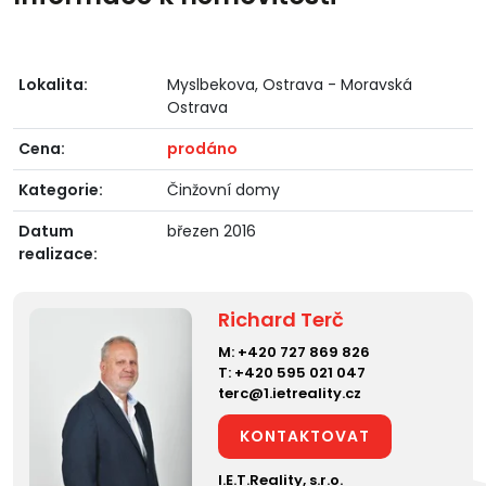
Lokalita:
Myslbekova, Ostrava - Moravská
Ostrava
Cena:
prodáno
Kategorie:
Činžovní domy
Datum
březen 2016
realizace:
Richard Terč
M:
+420 727 869 826
T:
+420 595 021 047
terc@1.ietreality.cz
KONTAKTOVAT
I.E.T.Reality, s.r.o.