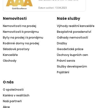
Nemovitosti
Naše služby
Nemovitosti na prodej
Výhody realitní kanceláře
Nemovitosti k pronájmu
Bezplatné poradenství
Byty na prodej i k pronájmu
Odhady nemovitostí
Rodinné domy na prodej
Dražby
Skladové prostory
Geodetické práce
Kanceláře
Úschovy kupních cen
Obchody
Právní servis
Služby developerům
Pojištění
O nás
O společnosti
Kariéra v realitách
Naši partneři
Akce