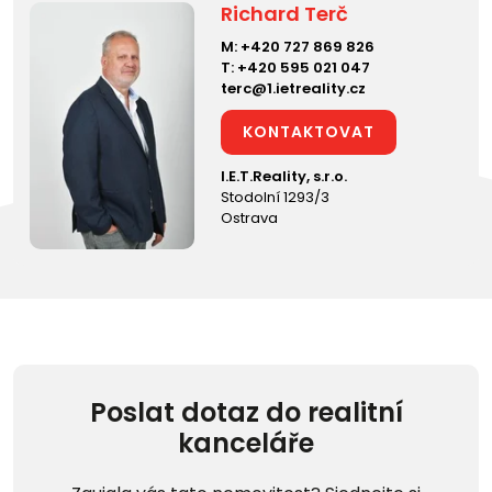
Richard Terč
M:
+420 727 869 826
T:
+420 595 021 047
terc@1.ietreality.cz
KONTAKTOVAT
I.E.T.Reality, s.r.o.
Stodolní 1293/3
Ostrava
Poslat dotaz do realitní
kanceláře