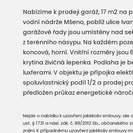
Nabízíme k prodeji garáž, 17 m2 na 
vodní nádrže Mšeno, poblíž ulice Iv
garážové řady jsou umístěny nad sebo
z terénního násypu. Na každém poze
koncová, horní. Vnitřní rozměry jsou 6
krytina živičná lepenka. Podlaha je 
luxferami. V objektu je přípojka elek
spoluvlastnický podíl 1/2 a prodej p
předložen průkaz energetické náročn
Nejde o nabídku k uzavření jakékoliv smlouvy, ale
ust. § 1731 a násl. zák. č. 89/2012 Sb., občanského
znění. K případnému uzavření jakékoliv smlouvy mů