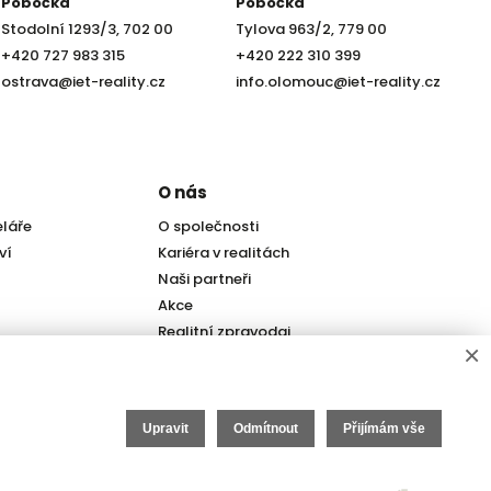
Pobočka
Pobočka
Stodolní 1293/3, 702 00
Tylova 963/2, 779 00
+420 727 983 315
+420 222 310 399
ostrava@iet-reality.cz
info.olomouc@iet-reality.cz
O nás
eláře
O společnosti
ví
Kariéra v realitách
Naši partneři
Akce
Realitní zpravodaj
×
Upravit
Odmítnout
Přijímám vše