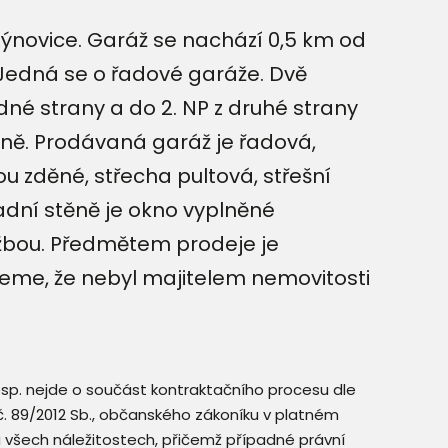
Rýnovice. Garáž se nachází 0,5 km od
 Jedná se o řadové garáže. Dvě
dné strany a do 2. NP z druhé strany
ně. Prodávaná garáž je řadová,
sou zděné, střecha pultová, střešní
zadní stěně je okno vyplněné
držbou. Předmětem prodeje je
ujeme, že nebyl majitelem nemovitosti
resp. nejde o součást kontraktačního procesu dle
. č. 89/2012 Sb., občanského zákoníku v platném
a všech náležitostech, přičemž případné právní