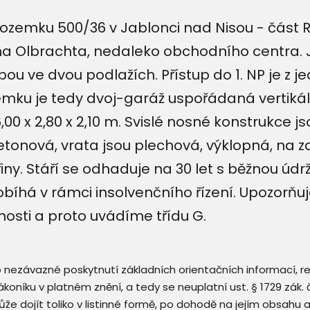
pozemku 500/36 v Jablonci nad Nisou - část 
ana Olbrachta, nedaleko obchodního centra.
u ve dvou podlažích. Přístup do 1. NP je z je
mku je tedy dvoj-garáž uspořádaná vertikál
,00 x 2,80 x 2,10 m. Svislé nosné konstrukce j
betonová, vrata jsou plechová, výklopná, na 
třiny. Stáří se odhaduje na 30 let s běžnou ú
robíhá v rámci insolvenčního řízení. Upozorň
osti a proto uvádíme třídu G.
 o nezávazné poskytnutí základních orientačních informací, 
 zákoníku v platném znění, a tedy se neuplatní ust. § 1729 zák
že dojít toliko v listinné formě, po dohodě na jejím obsahu 