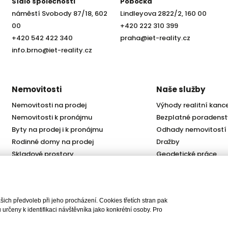
Sídlo společnosti
Pobočka
náměstí Svobody 87/18, 602
Lindleyova 2822/2, 160 00
00
+420 222 310 399
+420 542 422 340
praha@iet-reality.cz
info.brno@iet-reality.cz
Nemovitosti
Naše služby
Nemovitosti na prodej
Výhody realitní kanc
Nemovitosti k pronájmu
Bezplatné poradenst
Byty na prodej i k pronájmu
Odhady nemovitostí
Rodinné domy na prodej
Dražby
Skladové prostory
Geodetické práce
Kanceláře
Úschovy kupních cen
Obchody
Právní servis
Služby developerům
ch předvoleb při jeho procházení. Cookies třetích stran pak
Pojištění
rčeny k identifikaci návštěvníka jako konkrétní osoby. Pro