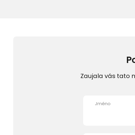
P
Zaujala vás tato n
Jméno