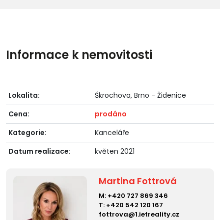
Informace k nemovitosti
Lokalita:
Škrochova, Brno - Židenice
Cena:
prodáno
Kategorie:
Kanceláře
Datum realizace:
květen 2021
Martina Fottrová
M:
+420 727 869 346
T:
+420 542 120 167
fottrova@1.ietreality.cz