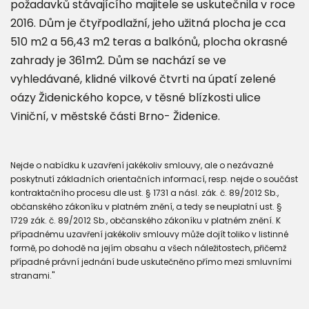
požadavků stávajícího majitele se uskutečnila v roce
2016. Dům je čtyřpodlažní, jeho užitná plocha je cca
510 m2 a 56,43 m2 teras a balkónů, plocha okrasné
zahrady je 361m2. Dům se nachází se ve
vyhledávané, klidné vilkové čtvrti na úpatí zelené
oázy Židenického kopce, v těsné blízkosti ulice
Viniční, v městské části Brno- Židenice.
Nejde o nabídku k uzavření jakékoliv smlouvy, ale o nezávazné
poskytnutí základních orientačních informací, resp. nejde o součást
kontraktačního procesu dle ust. § 1731 a násl. zák. č. 89/2012 Sb.,
občanského zákoníku v platném znění, a tedy se neuplatní ust. §
1729 zák. č. 89/2012 Sb., občanského zákoníku v platném znění. K
případnému uzavření jakékoliv smlouvy může dojít toliko v listinné
formě, po dohodě na jejím obsahu a všech náležitostech, přičemž
případné právní jednání bude uskutečněno přímo mezi smluvními
stranami."