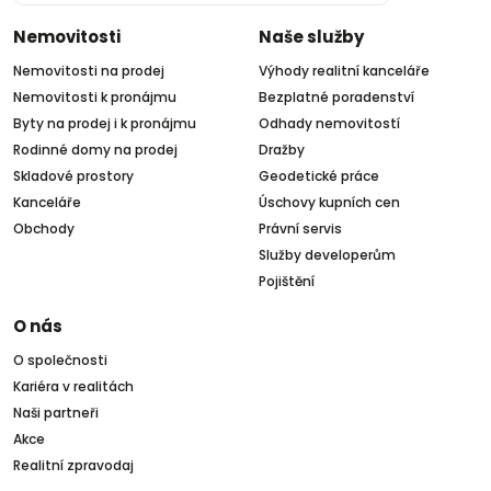
Nemovitosti
Naše služby
Nemovitosti na prodej
Výhody realitní kanceláře
Nemovitosti k pronájmu
Bezplatné poradenství
Byty na prodej i k pronájmu
Odhady nemovitostí
Rodinné domy na prodej
Dražby
Skladové prostory
Geodetické práce
Kanceláře
Úschovy kupních cen
Obchody
Právní servis
Služby developerům
Pojištění
O nás
O společnosti
Kariéra v realitách
Naši partneři
Akce
Realitní zpravodaj