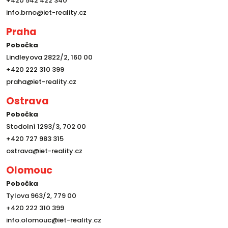
+420 542 422 340
info.brno@iet-reality.cz
Praha
Pobočka
Lindleyova 2822/2, 160 00
+420 222 310 399
praha@iet-reality.cz
Ostrava
Pobočka
Stodolní 1293/3, 702 00
+420 727 983 315
ostrava@iet-reality.cz
Olomouc
Pobočka
Tylova 963/2, 779 00
+420 222 310 399
info.olomouc@iet-reality.cz