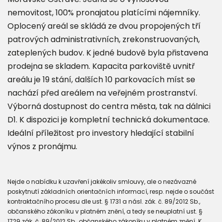
nemovitost, 100% pronajatou platícími nájemníky.
Oplocený areál se skládá ze dvou propojených tří
patrových administrativních, zrekonstruovaných,
zateplených budov. K jedné budově byla přistavena
prodejna se skladem. Kapacita parkoviště uvnitř
areálu je 19 stání, dalších 10 parkovacích míst se
nachází před areálem na veřejném prostranství.
Výborná dostupnost do centra města, tak na dálnici
D1. K dispozici je kompletní technická dokumentace.
Ideální příležitost pro investory hledající stabilní
výnos z pronájmu.
Nejde o nabídku k uzavření jakékoliv smlouvy, ale o nezávazné
poskytnutí základních orientačních informací, resp. nejde o součást
kontraktačního procesu dle ust. § 1731 a násl. zák. č. 89/2012 Sb.,
občanského zákoníku v platném znění, a tedy se neuplatní ust. §
1729 zák. č. 89/2012 Sb., občanského zákoníku v platném znění. K