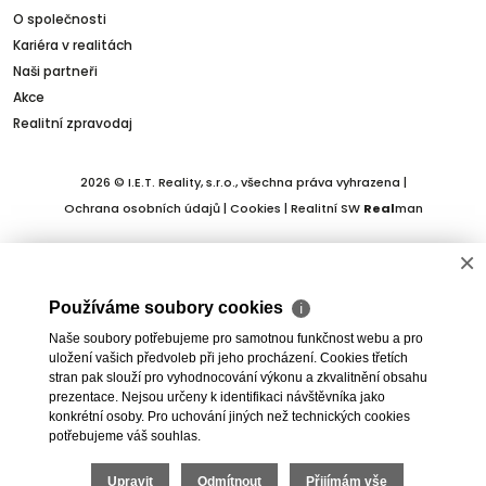
O společnosti
Kariéra v realitách
Naši partneři
Akce
Realitní zpravodaj
2026 © I.E.T. Reality, s.r.o., všechna práva vyhrazena |
Ochrana osobních údajů
|
Cookies
| Realitní SW
Real
man
×
Používáme soubory cookies
ℹ
Naše soubory potřebujeme pro samotnou funkčnost webu a pro
uložení vašich předvoleb při jeho procházení. Cookies třetích
stran pak slouží pro vyhodnocování výkonu a zkvalitnění obsahu
prezentace. Nejsou určeny k identifikaci návštěvníka jako
konkrétní osoby. Pro uchování jiných než technických cookies
potřebujeme váš souhlas.
Upravit
Odmítnout
Přijímám vše