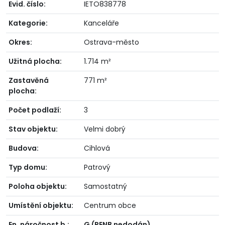
Evid. číslo:
IETO838778
Kategorie:
Kanceláře
Okres:
Ostrava-město
Užitná plocha:
1.714 m²
Zastavěná
771 m²
plocha:
Počet podlaží:
3
Stav objektu:
Velmi dobrý
Budova:
Cihlová
Typ domu:
Patrový
Poloha objektu:
Samostatný
Umístění objektu:
Centrum obce
En. náročnost b.:
G (PENB nedodán)