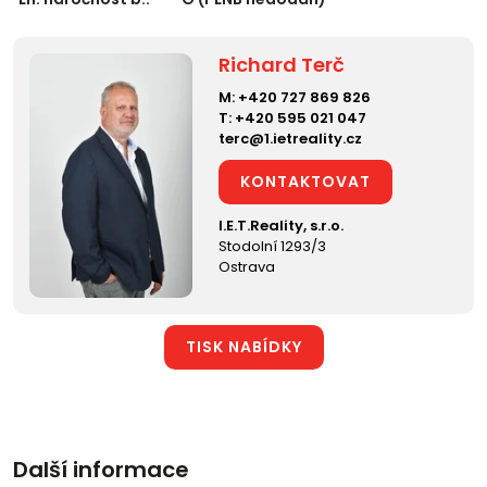
Richard Terč
M:
+420 727 869 826
T:
+420 595 021 047
terc@1.ietreality.cz
KONTAKTOVAT
I.E.T.Reality, s.r.o.
Stodolní 1293/3
Ostrava
TISK NABÍDKY
Další informace