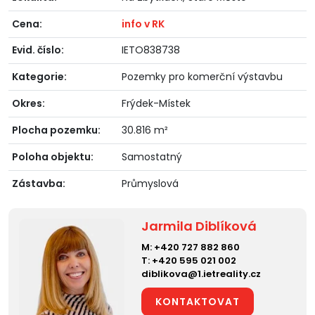
Cena:
info v RK
Evid. číslo:
IETO838738
Kategorie:
Pozemky pro komerční výstavbu
Okres:
Frýdek-Místek
Plocha pozemku:
30.816 m²
Poloha objektu:
Samostatný
Zástavba:
Průmyslová
Jarmila Diblíková
M:
+420 727 882 860
T:
+420 595 021 002
diblikova@1.ietreality.cz
KONTAKTOVAT