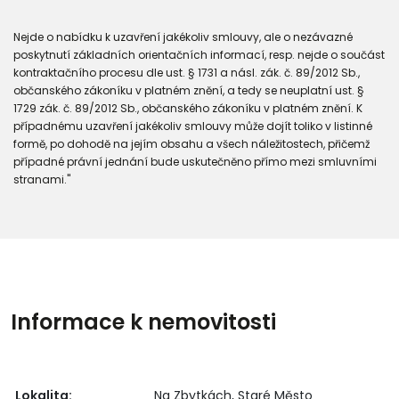
Nejde o nabídku k uzavření jakékoliv smlouvy, ale o nezávazné
poskytnutí základních orientačních informací, resp. nejde o součást
kontraktačního procesu dle ust. § 1731 a násl. zák. č. 89/2012 Sb.,
občanského zákoníku v platném znění, a tedy se neuplatní ust. §
1729 zák. č. 89/2012 Sb., občanského zákoníku v platném znění. K
případnému uzavření jakékoliv smlouvy může dojít toliko v listinné
formě, po dohodě na jejím obsahu a všech náležitostech, přičemž
případné právní jednání bude uskutečněno přímo mezi smluvními
stranami."
Informace k nemovitosti
Lokalita:
Na Zbytkách, Staré Město