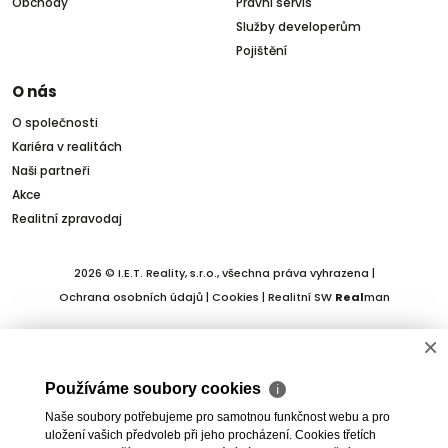
Obchody
Právní servis
Služby developerům
Pojištění
O nás
O společnosti
Kariéra v realitách
Naši partneři
Akce
Realitní zpravodaj
2026 © I.E.T. Reality, s.r.o., všechna práva vyhrazena |
Ochrana osobních údajů
|
Cookies
| Realitní SW
Real
man
×
Používáme soubory cookies
ℹ
Naše soubory potřebujeme pro samotnou funkčnost webu a pro
uložení vašich předvoleb při jeho procházení. Cookies třetích