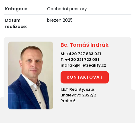
Kategorie:
Obchodní prostory
Datum
březen 2025
realizace:
Bc. Tomáš Indrák
M:
+420 727 833 021
T:
+420 221 722 081
indrak@1.ietreality.cz
KONTAKTOVAT
I.E.T.Reality, s.r.o.
Lindleyova 2822/2
Praha 6