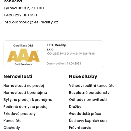
Pobočka
Tylova 963/2, 779 00
+420 222 310 399
info.olomouc@iet-reality.cz
Nemovitosti
Naše služby
Nemovitosti na prodej
Výhody realitní kanceláře
Nemovitosti k pronájmu
Bezplatné poradenství
Byty na prodej i k pronájmu
Odhady nemovitostí
Rodinné domy na prodej
Dražby
Skladové prostory
Geodetické práce
Kanceláře
Úschovy kupních cen
Obchody
Právní servis