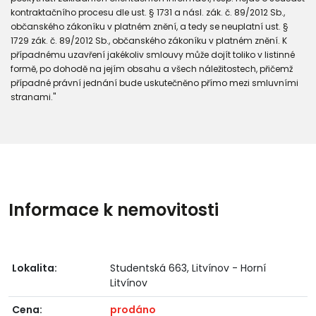
kontraktačního procesu dle ust. § 1731 a násl. zák. č. 89/2012 Sb.,
občanského zákoníku v platném znění, a tedy se neuplatní ust. §
1729 zák. č. 89/2012 Sb., občanského zákoníku v platném znění. K
případnému uzavření jakékoliv smlouvy může dojít toliko v listinné
formě, po dohodě na jejím obsahu a všech náležitostech, přičemž
případné právní jednání bude uskutečněno přímo mezi smluvními
stranami."
Informace k nemovitosti
Lokalita:
Studentská 663, Litvínov - Horní
Litvínov
Cena:
prodáno