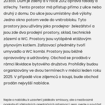
20.stol. Dům je zděný a v roce 2012 oprava fasády a
střechy. Tento prostor má přístup přímo z ulice nebo
druhý z domu. Do ulice jsou umístěny dvě výlohy.
Jedno okno potom vede do vnitrobloku. Tyto
prostory jsou užívány jako prodejna- železářství a
jsou zde dva prodejní prostory, sklad, technické
zázemí a WC. Prostory jsou vytápěné etážovým
plynovým kotlem. Zařizovací předměty tvoří
umyvadlo a WC kombi. Prostory jsou běžně
opravovány a udržovány. Obchod se prodává v
rámci likvidace bytového družstva. Prohlídky budou
organizovány ve dvou termínech v měsíci leden roku
2025. V případě více zájemců o koupi, bude obchod
prodán nejvyšší nabídce.
Nejde o nabídku k uzavření jakékoliv smlouvy, ale o nezávazné
poskytnutí základních orientačních informací, resp. nejde o součást