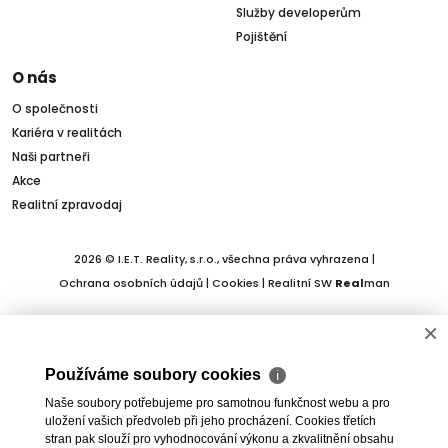
Služby developerům
Pojištění
O nás
O společnosti
Kariéra v realitách
Naši partneři
Akce
Realitní zpravodaj
2026 © I.E.T. Reality, s.r.o., všechna práva vyhrazena |
Ochrana osobních údajů
|
Cookies
| Realitní SW
Real
man
×
Používáme soubory cookies
ℹ
Naše soubory potřebujeme pro samotnou funkčnost webu a pro
uložení vašich předvoleb při jeho procházení. Cookies třetích
stran pak slouží pro vyhodnocování výkonu a zkvalitnění obsahu