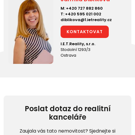
M:
+420 727 882 860
T:
+420 595 021 002
diblikova@1.ietreality.cz
KONTAKTOVAT
I.E.T.Reality, s.r.o.
Stodolní 1293/3
Ostrava
Poslat dotaz do realitní
kanceláře
Zaujala vás tato nemovitost? Sjednejte si