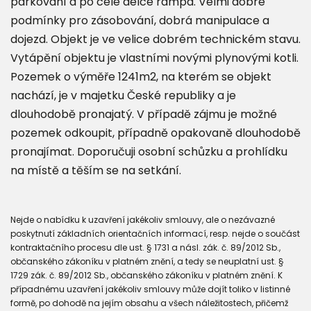
parkování a po celé délce rampa. Velmi dobré
podmínky pro zásobování, dobrá manipulace a
dojezd. Objekt je ve velice dobrém technickém stavu.
Vytápění objektu je vlastními novými plynovými kotli.
Pozemek o výměře 1241m2, na kterém se objekt
nachází, je v majetku České republiky a je
dlouhodobě pronajatý. V případě zájmu je možné
pozemek odkoupit, případně opakovaně dlouhodobě
pronajímat. Doporučuji osobní schůzku a prohlídku
na místě a těším se na setkání.
Nejde o nabídku k uzavření jakékoliv smlouvy, ale o nezávazné
poskytnutí základních orientačních informací, resp. nejde o součást
kontraktačního procesu dle ust. § 1731 a násl. zák. č. 89/2012 Sb.,
občanského zákoníku v platném znění, a tedy se neuplatní ust. §
1729 zák. č. 89/2012 Sb., občanského zákoníku v platném znění. K
případnému uzavření jakékoliv smlouvy může dojít toliko v listinné
formě, po dohodě na jejím obsahu a všech náležitostech, přičemž