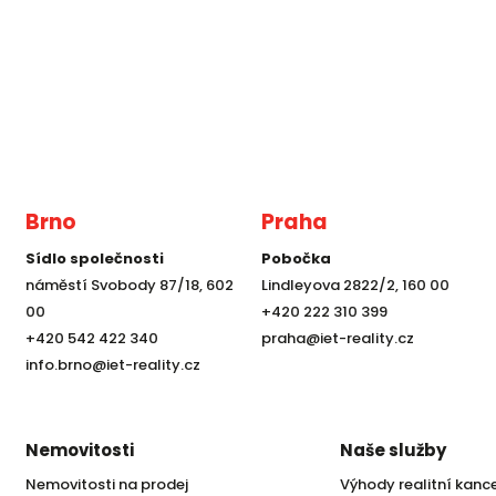
Brno
Praha
Sídlo společnosti
Pobočka
náměstí Svobody 87/18, 602
Lindleyova 2822/2, 160 00
00
+420 222 310 399
+420 542 422 340
praha@iet-reality.cz
info.brno@iet-reality.cz
Nemovitosti
Naše služby
Nemovitosti na prodej
Výhody realitní kanc