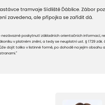
astávce tramvaje Sídliště Ďáblice. Zábor po
ení zavedena, ale přípojka se zařídit dá.
 o nezávazné poskytnutí základních orientačních informací, 
 zákoníku v platném znění, a tedy se neuplatní ust. § 1729 zák
že dojít toliko v listinné formě, po dohodě na jejím obsahu 
stranami."