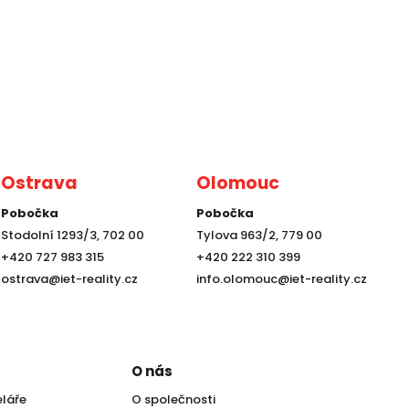
Ostrava
Olomouc
Pobočka
Pobočka
Stodolní 1293/3, 702 00
Tylova 963/2, 779 00
+420 727 983 315
+420 222 310 399
ostrava@iet-reality.cz
info.olomouc@iet-reality.cz
O nás
eláře
O společnosti