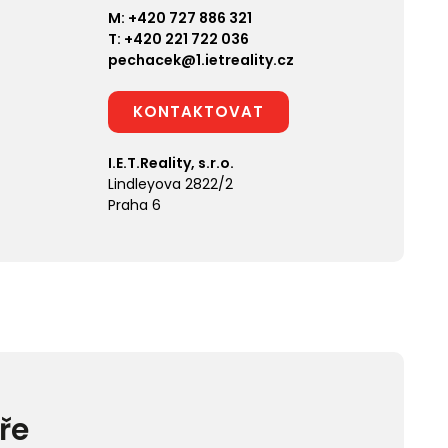
M:
+420 727 886 321
T:
+420 221 722 036
pechacek@1.ietreality.cz
KONTAKTOVAT
I.E.T.Reality, s.r.o.
Lindleyova 2822/2
Praha 6
ře