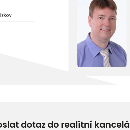
řížkov
oslat dotaz do realitní kancelá