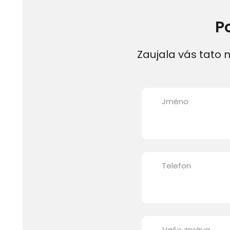
P
Zaujala vás tato n
Jméno
Telefon
Vaše zpráva