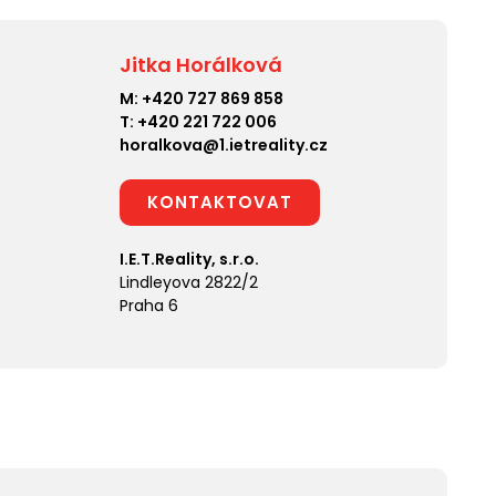
Jitka Horálková
M:
+420 727 869 858
T:
+420 221 722 006
horalkova@1.ietreality.cz
KONTAKTOVAT
I.E.T.Reality, s.r.o.
Lindleyova 2822/2
Praha 6