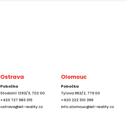
Ostrava
Olomouc
Pobočka
Pobočka
Stodolní 1293/3, 702 00
Tylova 963/2, 779 00
+420 727 983 315
+420 222 310 399
ostrava@iet-reality.cz
info.olomouc@iet-reality.cz