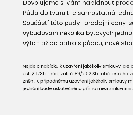
Dovolujeme si Vám nabídnout prodej
Půda do tvaru L je samostatná jednot
Součástí této půdy i prodejní ceny j
vybudování několika bytových jedno
výtah až do patra s půdou, nové st
Nejde o nabídku k uzavření jakékoliv smlouvy, ale
ust. § 1731 a násl. zák. č. 89/2012 Sb., občanského
znění. K případnému uzavření jakékoliv smlouvy mů
jednání bude uskutečněno přímo mezi smluvními 