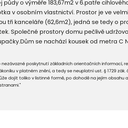
 půdy o výměře 183,67m2 v 6.patře cihlové
ka v osobním vlastnictví. Prostor je ve velm
sou tři kanceláře (62,6m2), jedná se tedy o p
tek. Společné prostory domu pečlivě udržova
oupačky.Dům se nachází kousek od metra C N
 o nezávazné poskytnutí základních orientačních informací, 
 zákoníku v platném znění, a tedy se neuplatní ust. § 1729 zák
že dojít toliko v listinné formě, po dohodě na jejím obsahu 
stranami."