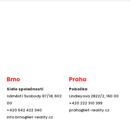
Brno
Praha
Sídlo společnosti
Pobočka
náměstí Svobody 87/18, 602
Lindleyova 2822/2, 160 00
00
+420 222 310 399
+420 542 422 340
praha@iet-reality.cz
info.brno@iet-reality.cz