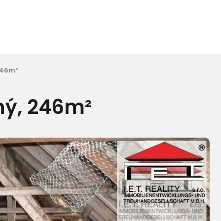
246m²
ný, 246m²