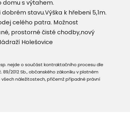
ho domu s výtahem.
i dobrém stavu.Výška k hřebeni 5,1m.
rodej celého patra. Možnost
né, prostorné čisté chodby,nový
ádraží Holešovice
resp. nejde o součást kontraktačního procesu dle
. č. 89/2012 Sb., občanského zákoníku v platném
a všech náležitostech, přičemž případné právní