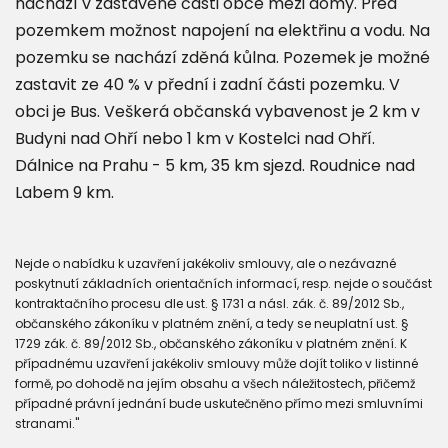
nachází v zastavěné části obce mezi domy. Před
pozemkem možnost napojení na elektřinu a vodu. Na
pozemku se nachází zděná kůlna. Pozemek je možné
zastavit ze 40 % v přední i zadní části pozemku. V
obci je Bus. Veškerá občanská vybavenost je 2 km v
Budyni nad Ohří nebo 1 km v Kostelci nad Ohří.
Dálnice na Prahu - 5 km, 35 km sjezd. Roudnice nad
Labem 9 km.
Nejde o nabídku k uzavření jakékoliv smlouvy, ale o nezávazné
poskytnutí základních orientačních informací, resp. nejde o součást
kontraktačního procesu dle ust. § 1731 a násl. zák. č. 89/2012 Sb.,
občanského zákoníku v platném znění, a tedy se neuplatní ust. §
1729 zák. č. 89/2012 Sb., občanského zákoníku v platném znění. K
případnému uzavření jakékoliv smlouvy může dojít toliko v listinné
formě, po dohodě na jejím obsahu a všech náležitostech, přičemž
případné právní jednání bude uskutečněno přímo mezi smluvními
stranami."