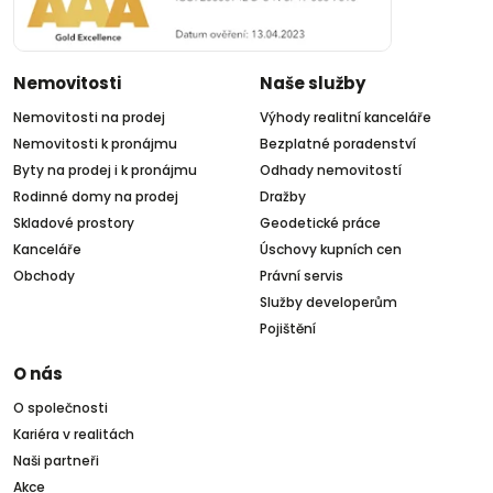
Nemovitosti
Naše služby
Nemovitosti na prodej
Výhody realitní kanceláře
Nemovitosti k pronájmu
Bezplatné poradenství
Byty na prodej i k pronájmu
Odhady nemovitostí
Rodinné domy na prodej
Dražby
Skladové prostory
Geodetické práce
Kanceláře
Úschovy kupních cen
Obchody
Právní servis
Služby developerům
Pojištění
O nás
O společnosti
Kariéra v realitách
Naši partneři
Akce