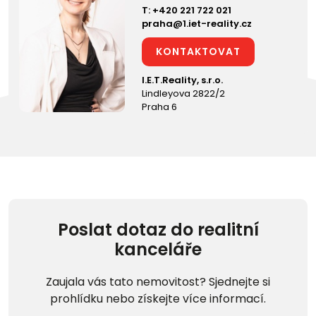
T:
+420 221 722 021
praha@1.iet-reality.cz
KONTAKTOVAT
I.E.T.Reality, s.r.o.
Lindleyova 2822/2
Praha 6
Poslat dotaz do realitní
kanceláře
Zaujala vás tato nemovitost? Sjednejte si
prohlídku nebo získejte více informací.