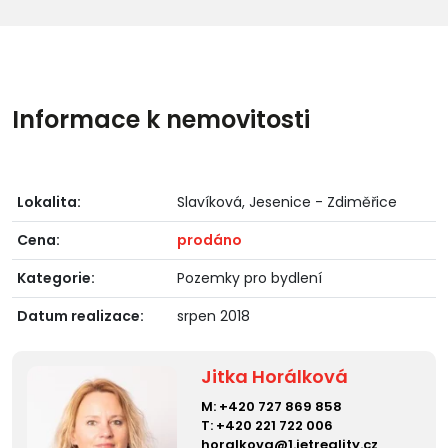
Informace k nemovitosti
Lokalita:
Slavíková, Jesenice - Zdiměřice
Cena:
prodáno
Kategorie:
Pozemky pro bydlení
Datum realizace:
srpen 2018
Jitka Horálková
M:
+420 727 869 858
T:
+420 221 722 006
horalkova@1.ietreality.cz