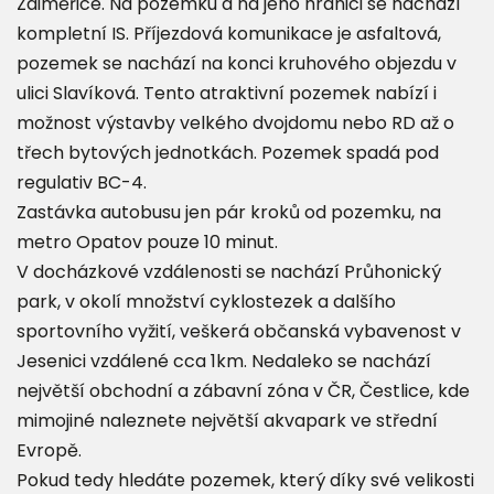
Zdiměřice. Na pozemku a na jeho hranici se nachází
kompletní IS. Příjezdová komunikace je asfaltová,
pozemek se nachází na konci kruhového objezdu v
ulici Slavíková. Tento atraktivní pozemek nabízí i
možnost výstavby velkého dvojdomu nebo RD až o
třech bytových jednotkách. Pozemek spadá pod
regulativ BC-4.
Zastávka autobusu jen pár kroků od pozemku, na
metro Opatov pouze 10 minut.
V docházkové vzdálenosti se nachází Průhonický
park, v okolí množství cyklostezek a dalšího
sportovního vyžití, veškerá občanská vybavenost v
Jesenici vzdálené cca 1km. Nedaleko se nachází
největší obchodní a zábavní zóna v ČR, Čestlice, kde
mimojiné naleznete největší akvapark ve střední
Evropě.
Pokud tedy hledáte pozemek, který díky své velikosti