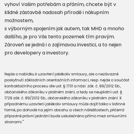
vyhoví Vašim potřebám a přáním, chcete být v
klidné zástavbě nadosah přírodě i nákupním
možnostem,
s výborným spojením jak autem, tak MHD a mnoho
dalšího, je pro Vás tento pozemek tím pravým.
Zároveň se jedná i o zajímavou investici, a to nejen
pro developery a investory.
Nejde o nabídku k uzavření jakékoliv smlouvy, ale o nezávazné
poskytnutí základních orientačních informací, resp. nejde o součást
kontraktačního procesu dle ust. § 1731 a násl. zák. č. 89/2012 Sb.,
občanského zákoníku v platném znění, a tedy se neuplatní ust. §
1729 zák. č. 89/2012 Sb., občanského zákoníku v platném znění. K
případnému uzavření jakékoliv smlouvy může dojít toliko v listinné
formě, po dohodě na jejím obsahu a všech náležitostech, přičemž
případné právní jednání bude uskutečněno přímo mezi smluvními
stranami."