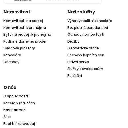
Nemovitosti
Naše služby
Nemovitosti na prodej
Výhody realitní kanceláře
Nemovitosti k pronájmu
Bezplatné poradenství
Byty na prodej i k pronájmu
Odhady nemovitostí
Rodinné domy na prodej
Dražby
Skladové prostory
Geodetické práce
Kanceláře
Úschovy kupních cen
Obchody
Právní servis
Služby developerům
Pojištění
O nás
O společnosti
Kariéra v realitách
Naši partneři
Akce
Realitní zpravodaj