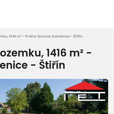
ku, 1416 m² - Praha Východ, Kamenice - Štiřín
pozemku, 1416 m² -
nice - Štiřín