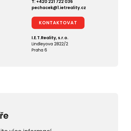
T:
+420 221 722 036
pechacek@1.ietreality.cz
KONTAKTOVAT
I.E.T.Reality, s.r.o.
Lindleyova 2822/2
Praha 6
ře