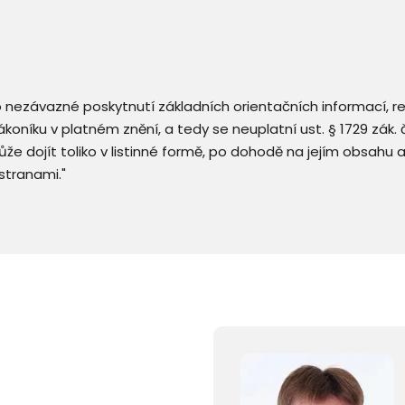
 o nezávazné poskytnutí základních orientačních informací, 
 zákoníku v platném znění, a tedy se neuplatní ust. § 1729 zák
že dojít toliko v listinné formě, po dohodě na jejím obsahu 
stranami."