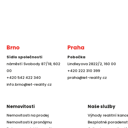
Brno
Praha
Sídlo společnosti
Pobočka
náměstí Svobody 87/18, 602
Lindleyova 2822/2, 160 00
00
+420 222 310 399
+420 542 422 340
praha@iet-reality.cz
info.brno@iet-reality.cz
Nemovitosti
Naše služby
Nemovitosti na prodej
Výhody realitní kanc
Nemovitosti k pronájmu
Bezplatné poradenst