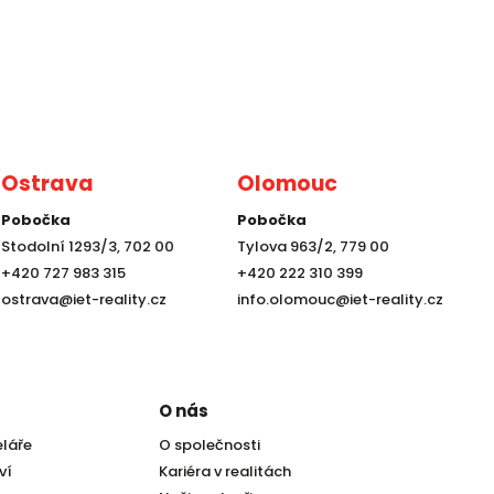
Ostrava
Olomouc
Pobočka
Pobočka
Stodolní 1293/3, 702 00
Tylova 963/2, 779 00
+420 727 983 315
+420 222 310 399
ostrava@iet-reality.cz
info.olomouc@iet-reality.cz
O nás
eláře
O společnosti
ví
Kariéra v realitách