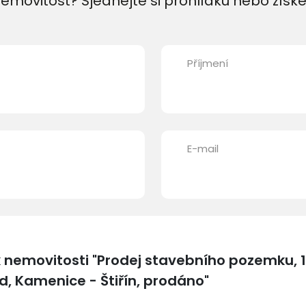
emovitost? Sjednejte si prohlídku nebo získe
Příjmení
E-mail