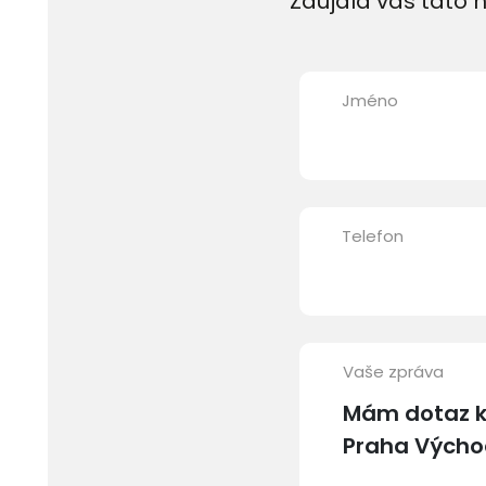
Zaujala vás tato n
Jméno
Telefon
Vaše zpráva