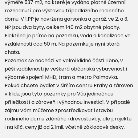
výměře 537 m2, na které je vydáno platné územní
rozhodnutí pro výstavbu třípodlažního rodinného
domu. V 1.PP je navržena garsonka a garáž, ve 2. a 3.
NP jsou dva byty, celkem 140 m2 obytné plochy.
Elektřina je přímo na pozemku, voda a kanalizace ve
vzdálenosti cca 50 m. Na pozemku je nyní stará
chata.
Pozemek se nachází ve velmi klidné části Libně, v
pěší vzdálenosti je veškerá občanská vybavenost i
výborné spojení MHD, tram a metro Palmovka.
Pokud chcete bydlet v širším centru Prahy a zároveň
v klidu, jsou tyto pozemky pro Vás jedinečnou
příležitostí a zároveň i výhodnou investicí. V případě
zájmu Vám můžeme zprostředkovat i stavbu
rodinného domu zděného i dřevostavby, dle projektu
i na klíč, ceny již od 2,1mil. včetně základové desky.