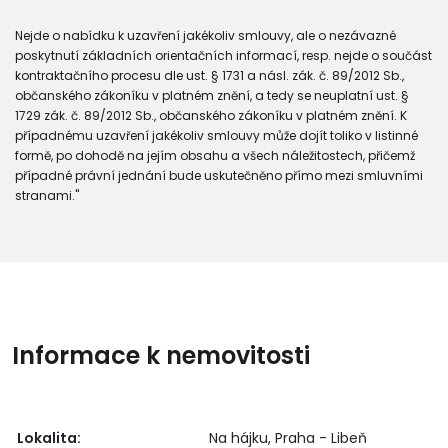
Nejde o nabídku k uzavření jakékoliv smlouvy, ale o nezávazné
poskytnutí základních orientačních informací, resp. nejde o součást
kontraktačního procesu dle ust. § 1731 a násl. zák. č. 89/2012 Sb.,
občanského zákoníku v platném znění, a tedy se neuplatní ust. §
1729 zák. č. 89/2012 Sb., občanského zákoníku v platném znění. K
případnému uzavření jakékoliv smlouvy může dojít toliko v listinné
formě, po dohodě na jejím obsahu a všech náležitostech, přičemž
případné právní jednání bude uskutečněno přímo mezi smluvními
stranami."
Informace k nemovitosti
Lokalita:
Na hájku, Praha - Libeň