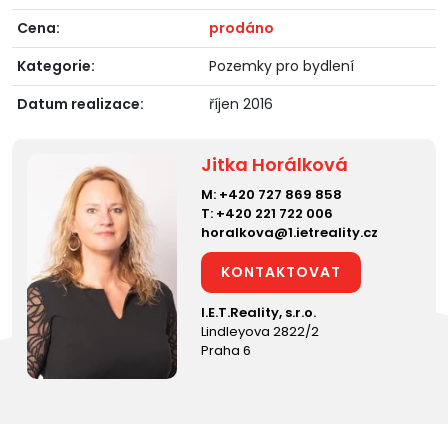
Cena:
prodáno
Kategorie:
Pozemky pro bydlení
Datum realizace:
říjen 2016
Jitka Horálková
M:
+420 727 869 858
T:
+420 221 722 006
horalkova@1.ietreality.cz
KONTAKTOVAT
I.E.T.Reality, s.r.o.
Lindleyova 2822/2
Praha 6