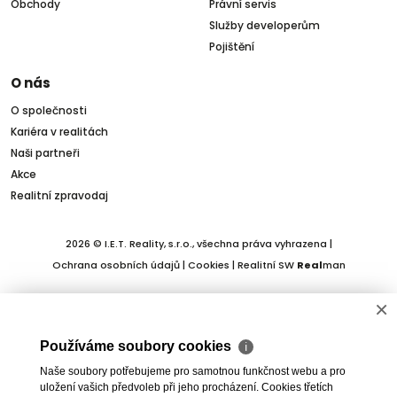
Obchody
Právní servis
Služby developerům
Pojištění
O nás
O společnosti
Kariéra v realitách
Naši partneři
Akce
Realitní zpravodaj
2026 © I.E.T. Reality, s.r.o., všechna práva vyhrazena |
Ochrana osobních údajů
|
Cookies
| Realitní SW
Real
man
×
Používáme soubory cookies
ℹ
Naše soubory potřebujeme pro samotnou funkčnost webu a pro
uložení vašich předvoleb při jeho procházení. Cookies třetích