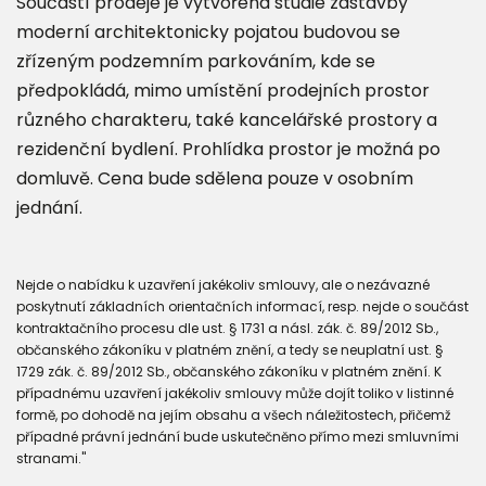
Součástí prodeje je vytvořená studie zástavby
moderní architektonicky pojatou budovou se
zřízeným podzemním parkováním, kde se
předpokládá, mimo umístění prodejních prostor
různého charakteru, také kancelářské prostory a
rezidenční bydlení. Prohlídka prostor je možná po
domluvě. Cena bude sdělena pouze v osobním
jednání.
Nejde o nabídku k uzavření jakékoliv smlouvy, ale o nezávazné
poskytnutí základních orientačních informací, resp. nejde o součást
kontraktačního procesu dle ust. § 1731 a násl. zák. č. 89/2012 Sb.,
občanského zákoníku v platném znění, a tedy se neuplatní ust. §
1729 zák. č. 89/2012 Sb., občanského zákoníku v platném znění. K
případnému uzavření jakékoliv smlouvy může dojít toliko v listinné
formě, po dohodě na jejím obsahu a všech náležitostech, přičemž
případné právní jednání bude uskutečněno přímo mezi smluvními
stranami."