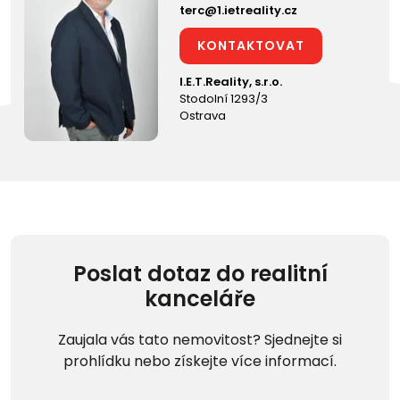
terc@1.ietreality.cz
KONTAKTOVAT
I.E.T.Reality, s.r.o.
Stodolní 1293/3
Ostrava
Poslat dotaz do realitní
kanceláře
Zaujala vás tato nemovitost? Sjednejte si
prohlídku nebo získejte více informací.