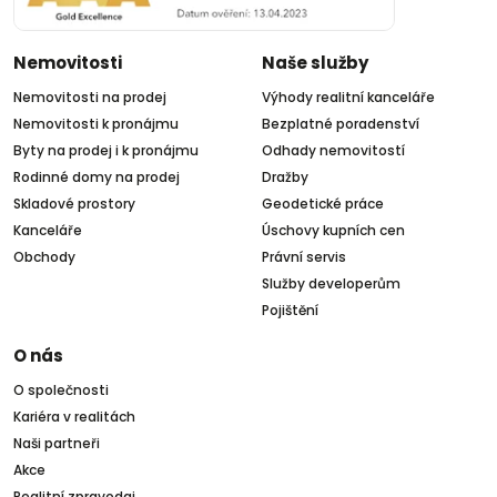
Nemovitosti
Naše služby
Nemovitosti na prodej
Výhody realitní kanceláře
Nemovitosti k pronájmu
Bezplatné poradenství
Byty na prodej i k pronájmu
Odhady nemovitostí
Rodinné domy na prodej
Dražby
Skladové prostory
Geodetické práce
Kanceláře
Úschovy kupních cen
Obchody
Právní servis
Služby developerům
Pojištění
O nás
O společnosti
Kariéra v realitách
Naši partneři
Akce
Realitní zpravodaj