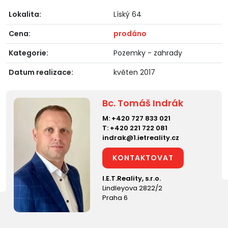
Lokalita:
Líský 64
Cena:
prodáno
Kategorie:
Pozemky - zahrady
Datum realizace:
květen 2017
Bc. Tomáš Indrák
M:
+420 727 833 021
T:
+420 221 722 081
indrak@1.ietreality.cz
KONTAKTOVAT
I.E.T.Reality, s.r.o.
Lindleyova 2822/2
Praha 6