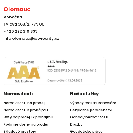
Olomouc
Pobočka
Tylova 963/2, 779 00
+420 222 310 399
info.olomouc@iet-reality.cz
Nemovitosti
Naše služby
Nemovitosti na prodej
Výhody realitní kanceláře
Nemovitosti k pronájmu
Bezplatné poradenství
Byty na prodej i k pronájmu
Odhady nemovitostí
Rodinné domy na prodej
Dražby
Skladové prostory
Geodetické práce