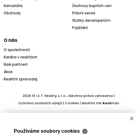
Kanceláře
Úschovy kupních cen
Obchody
Právní servis
Služby developerům
Pojištění
O nás
O společnosti
Kariéra v realitách
Naši partneři
Akce
Realitní zpravodaj
2026 © I.E.T. Reality, s.r.o., všechna práva vyhrazena |
Ochrana osobních údajů
|
Cookies
| Realitní SW
Real
man
×
Používáme soubory cookies
ℹ