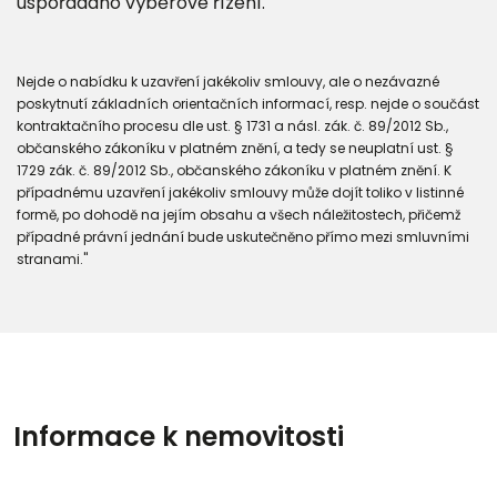
uspořádáno výběrové řízení.
Nejde o nabídku k uzavření jakékoliv smlouvy, ale o nezávazné
poskytnutí základních orientačních informací, resp. nejde o součást
kontraktačního procesu dle ust. § 1731 a násl. zák. č. 89/2012 Sb.,
občanského zákoníku v platném znění, a tedy se neuplatní ust. §
1729 zák. č. 89/2012 Sb., občanského zákoníku v platném znění. K
případnému uzavření jakékoliv smlouvy může dojít toliko v listinné
formě, po dohodě na jejím obsahu a všech náležitostech, přičemž
případné právní jednání bude uskutečněno přímo mezi smluvními
stranami."
Informace k nemovitosti