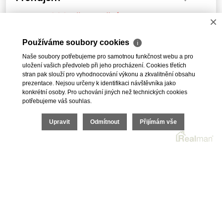
15 000 Kč za měsíc
Cena:
×
Pronájem, Obchod, 44 m² - pěší zóna
Používáme soubory cookies
ℹ
Naše soubory potřebujeme pro samotnou funkčnost webu a pro
uložení vašich předvoleb při jeho procházení. Cookies třetích
stran pak slouží pro vyhodnocování výkonu a zkvalitnění obsahu
prezentace. Nejsou určeny k identifikaci návštěvníka jako
1
2
3
4
5
DALŠÍ
konkrétní osoby. Pro uchování jiných než technických cookies
potřebujeme váš souhlas.
Upravit
Odmítnout
Přijímám vše