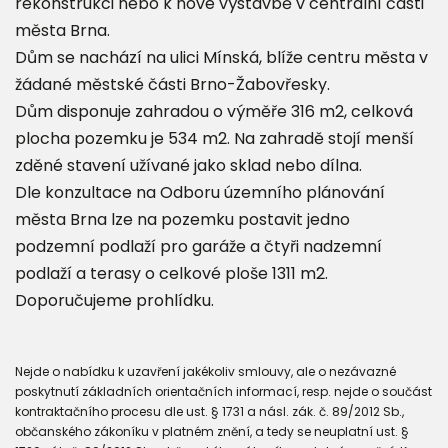
rekonstrukci nebo k nové výstavbě v centrální části
města Brna.
Dům se nachází na ulici Mínská, blíže centru města v
žádané městské části Brno-Žabovřesky.
Dům disponuje zahradou o výměře 316 m2, celková
plocha pozemku je 534 m2. Na zahradě stojí menší
zděné stavení užívané jako sklad nebo dílna.
Dle konzultace na Odboru územního plánování
města Brna lze na pozemku postavit jedno
podzemní podlaží pro garáže a čtyři nadzemní
podlaží a terasy o celkové ploše 1311 m2.
Doporučujeme prohlídku.
Nejde o nabídku k uzavření jakékoliv smlouvy, ale o nezávazné
poskytnutí základních orientačních informací, resp. nejde o součást
kontraktačního procesu dle ust. § 1731 a násl. zák. č. 89/2012 Sb.,
občanského zákoníku v platném znění, a tedy se neuplatní ust. §