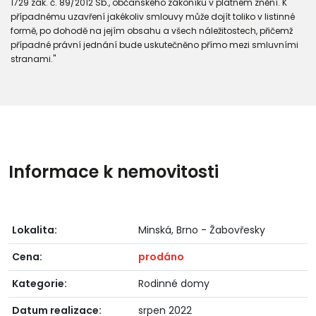
1729 zák. č. 89/2012 Sb., občanského zákoníku v platném znění. K
případnému uzavření jakékoliv smlouvy může dojít toliko v listinné
formě, po dohodě na jejím obsahu a všech náležitostech, přičemž
případné právní jednání bude uskutečněno přímo mezi smluvními
stranami."
Informace k nemovitosti
Lokalita:
Minská, Brno - Žabovřesky
Cena:
prodáno
Kategorie:
Rodinné domy
Datum realizace:
srpen 2022