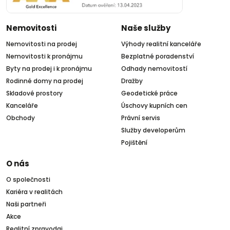
Nemovitosti
Naše služby
Nemovitosti na prodej
Výhody realitní kanceláře
Nemovitosti k pronájmu
Bezplatné poradenství
Byty na prodej i k pronájmu
Odhady nemovitostí
Rodinné domy na prodej
Dražby
Skladové prostory
Geodetické práce
Kanceláře
Úschovy kupních cen
Obchody
Právní servis
Služby developerům
Pojištění
O nás
O společnosti
Kariéra v realitách
Naši partneři
Akce
Realitní zpravodaj