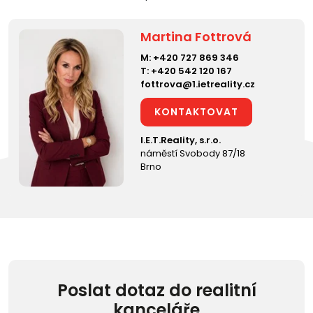
Martina Fottrová
M:
+420 727 869 346
T:
+420 542 120 167
fottrova@1.ietreality.cz
KONTAKTOVAT
I.E.T.Reality, s.r.o.
náměstí Svobody 87/18
Brno
Poslat dotaz do realitní
kanceláře