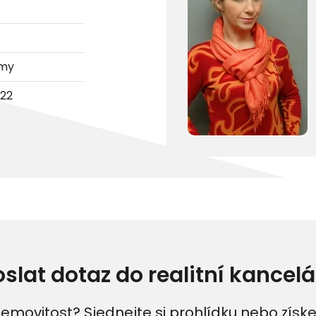
omy
022
oslat dotaz do realitní kancelá
emovitost? Sjednejte si prohlídku nebo získe