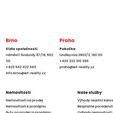
Brno
Praha
Sídlo společnosti
Pobočka
náměstí Svobody 87/18, 602
Lindleyova 2822/2, 160 00
00
+420 222 310 399
+420 542 422 340
praha@iet-reality.cz
info.brno@iet-reality.cz
Nemovitosti
Naše služby
Nemovitosti na prodej
Výhody realitní kanc
Nemovitosti k pronájmu
Bezplatné poradenst
Byty na prodej i k pronájmu
Odhady nemovitostí