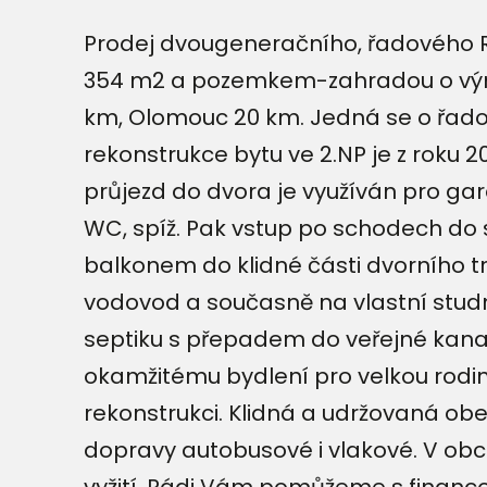
Prodej dvougeneračního, řadového R
354 m2 a pozemkem-zahradou o výměř
km, Olomouc 20 km. Jedná se o řadov
rekonstrukce bytu ve 2.NP je z roku 
průjezd do dvora je využíván pro ga
WC, spíž. Pak vstup po schodech do
balkonem do klidné části dvorního t
vodovod a současně na vlastní stud
septiku s přepadem do veřejné kanali
okamžitému bydlení pro velkou rodin
rekonstrukci. Klidná a udržovaná obe
dopravy autobusové i vlakové. V obci
vyžití, Rádi Vám pomůžeme s financo