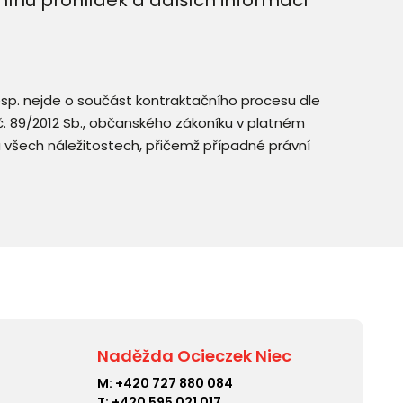
resp. nejde o součást kontraktačního procesu dle
. č. 89/2012 Sb., občanského zákoníku v platném
a všech náležitostech, přičemž případné právní
Naděžda Ocieczek Niec
M:
+420 727 880 084
T:
+420 595 021 017