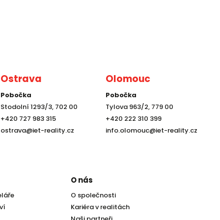
Ostrava
Olomouc
Pobočka
Pobočka
Stodolní 1293/3, 702 00
Tylova 963/2, 779 00
+420 727 983 315
+420 222 310 399
ostrava@iet-reality.cz
info.olomouc@iet-reality.cz
O nás
eláře
O společnosti
ví
Kariéra v realitách
Naši partneři