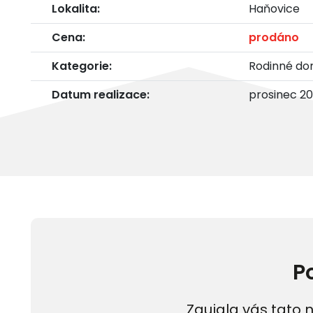
Lokalita:
Haňovice
Cena:
prodáno
Kategorie:
Rodinné d
Datum realizace:
prosinec 2
P
Zaujala vás tato n