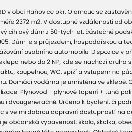
D v obci Haňovice okr. Olomouc se zastavěn
e 2372 m2. V dostupné vzdálenosti od obce
ý cihlový dům z 50-tých let, částečně podsk
2005. Dům je s průjezdem, hospodářskou a tec
rážování osobního automobilu. Dispozice v p
 sklepa nebo do 2.NP, kde se nachází druha 
raktu, koupelnou, WC, spíží a vstupem na p
nu. Domácí vodárna je umístěna ve sklepě. 
zace. Plynovod - plynové topení + tuhá paliv
u i dvougeneračně. Určeno k bydlení, či pod
c s velmi dobrou dopravní dostupností na dál
 je občanská vybavenost: škola, školka, obec
váním koupě této nemovitosti. Ohledně term