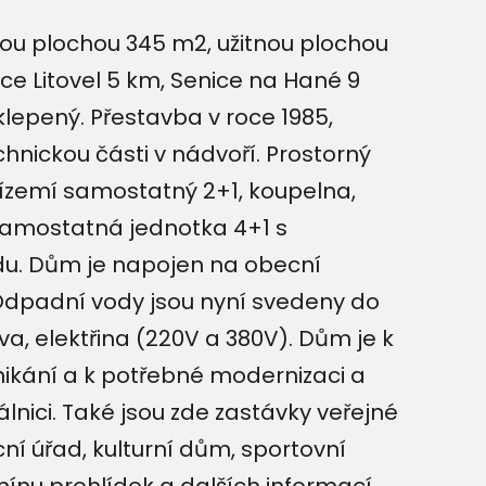
ou plochou 345 m2, užitnou plochou
 Litovel 5 km, Senice na Hané 9
lepený. Přestavba v roce 1985,
hnickou části v nádvoří. Prostorný
řízemí samostatný 2+1, koupelna,
samostatná jednotka 4+1 s
ůdu. Dům je napojen na obecní
Odpadní vody jsou nyní svedeny do
a, elektřina (220V a 380V). Dům je k
nikání a k potřebné modernizaci a
nici. Také jsou zde zastávky veřejné
ní úřad, kulturní dům, sportovní
ínu prohlídek a dalších informací