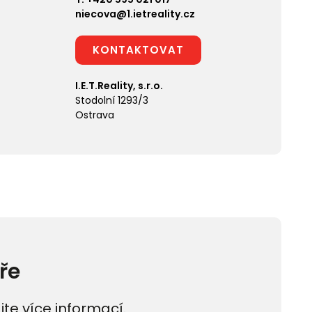
niecova@1.ietreality.cz
KONTAKTOVAT
I.E.T.Reality, s.r.o.
Stodolní 1293/3
Ostrava
ře
jte více informací.