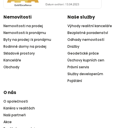
Nemovitosti
Naše služby
Nemovitosti na prodej
Výhody realitní kanceláře
Nemovitosti k pronájmu
Bezplatné poradenství
Byty na prodej i k pronájmu
Odhady nemovitostí
Rodinné domy na prodej
Dražby
Skladové prostory
Geodetické práce
Kanceláře
Úschovy kupních cen
Obchody
Právní servis
Služby developerům
Pojištění
O nás
O společnosti
Kariéra v realitách
Naši partneři
Akce