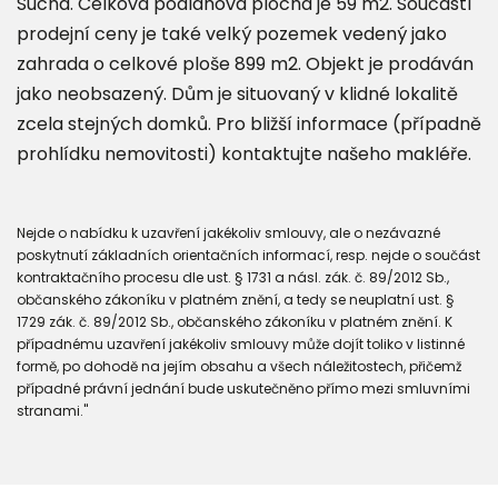
Suchá. Celková podlahová plocha je 59 m2. Součástí
prodejní ceny je také velký pozemek vedený jako
zahrada o celkové ploše 899 m2. Objekt je prodáván
jako neobsazený. Dům je situovaný v klidné lokalitě
zcela stejných domků. Pro bližší informace (případně
prohlídku nemovitosti) kontaktujte našeho makléře.
Nejde o nabídku k uzavření jakékoliv smlouvy, ale o nezávazné
poskytnutí základních orientačních informací, resp. nejde o součást
kontraktačního procesu dle ust. § 1731 a násl. zák. č. 89/2012 Sb.,
občanského zákoníku v platném znění, a tedy se neuplatní ust. §
1729 zák. č. 89/2012 Sb., občanského zákoníku v platném znění. K
případnému uzavření jakékoliv smlouvy může dojít toliko v listinné
formě, po dohodě na jejím obsahu a všech náležitostech, přičemž
případné právní jednání bude uskutečněno přímo mezi smluvními
stranami."