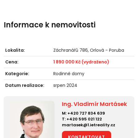
Informace k nemovitosti
Lokalita:
Záchranářů 786, Orlová - Poruba
Cena:
1 890 000 Kč (vydraženo)
Kategorie:
Rodinné domy
Datum realizace:
srpen 2024
Ing. Vladimír Martásek
M:
+420 727 834 639
T:
+420 595 021 122
martasek@1.ietreality.cz
KONTAKTOVAT