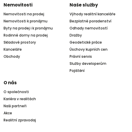
Nemovitosti
Naše služby
Nemovitosti na prodej
Výhody realitní kanceláře
Nemovitosti k pronájmu
Bezplatné poradenství
Byty na prodej i k pronájmu
Odhady nemovitostí
Rodinné domy na prodej
Dražby
Skladové prostory
Geodetické práce
Kanceláře
Úschovy kupních cen
Obchody
Právní servis
Služby developerům
Pojištění
O nás
O společnosti
Kariéra v realitách
Naši partneři
Akce
Realitní zpravodaj