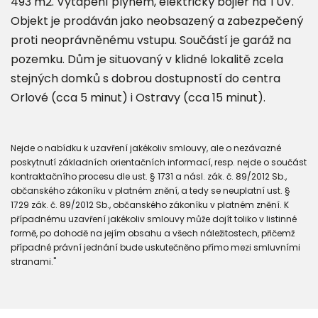
493 m2. Vytápění plynem, elektrický bojler na TUV.
Objekt je prodáván jako neobsazený a zabezpečený
proti neoprávněnému vstupu. Součástí je garáž na
pozemku. Dům je situovaný v klidné lokalitě zcela
stejných domků s dobrou dostupností do centra
Orlové (cca 5 minut) i Ostravy (cca 15 minut).
Nejde o nabídku k uzavření jakékoliv smlouvy, ale o nezávazné
poskytnutí základních orientačních informací, resp. nejde o součást
kontraktačního procesu dle ust. § 1731 a násl. zák. č. 89/2012 Sb.,
občanského zákoníku v platném znění, a tedy se neuplatní ust. §
1729 zák. č. 89/2012 Sb., občanského zákoníku v platném znění. K
případnému uzavření jakékoliv smlouvy může dojít toliko v listinné
formě, po dohodě na jejím obsahu a všech náležitostech, přičemž
případné právní jednání bude uskutečněno přímo mezi smluvními
stranami."