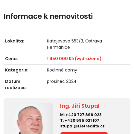
Informace k nemovitosti
Lokalita:
Katajevova 553/3, Ostrava -
Heřmanice
Cena:
1 450 000 Kč (vydraženo)
Kategorie:
Rodinné domy
Datum
prosinec 2024
realizace:
Ing. Jiří Stupal
M:
+420 727 896 023
T:
+420 595 021 107
stupal@1.ietreality.cz