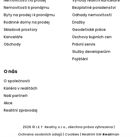
Nemovitosti na prodej
Výhody realitní kanceláře
Nemovitosti k pronájmu
Bezplatné poradenství
Byty na prodej i k pronájmu
Odhady nemovitostí
Rodinné domy na prodej
Dražby
Skladové prostory
Geodetické práce
Kanceláře
Úschovy kupních cen
Obchody
Právní servis
Služby developerům
Pojištění
O nás
O společnosti
Kariéra v realitách
Naši partneři
Akce
Realitní zpravodaj
2026 © I.E.T. Reality, s.r.o., všechna práva vyhrazena |
Ochrana osobních údajů
|
Cookies
| Realitní SW
Real
man