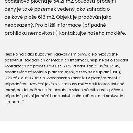
podlahová plocha je 54,21 m2. Součástí prodejní
ceny je také pozemek vedený jako zahrada o
celkové ploše 618 m2. Objekt je prodáván jako
neobsazený. Pro bližší informace (případně
prohlídku nemovitosti) kontaktujte našeho makléře.
Nejde o nabídku k uzavření jakékoliv smlouvy, ale o nezávazné
poskytnutí základních orientačních informací, resp. nejde o součást
kontraktačního procesu dle ust. § 1731 a násl. zák. č. 89/2012 Sb.,
občanského zákoníku v platném znění, a tedy se neuplatní ust. §
1729 zák. č. 89/2012 Sb., občanského zákoníku v platném znění. K
případnému uzavření jakékoliv smlouvy může dojít toliko v listinné
formě, po dohodě na jejím obsahu a všech náležitostech, přičemž
případné právní jednání bude uskutečněno přímo mezi smluvními
stranami."