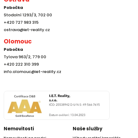
Pobočka
Stodolní 1293/3, 702 00
+420 727 983 315
ostrava@iet-reality.cz
Olomouc
Pobočka
Tylova 963/2, 779 00
+420 222 310 399
info.olomouc@iet-reality.cz
Nemovitosti
Naše služby