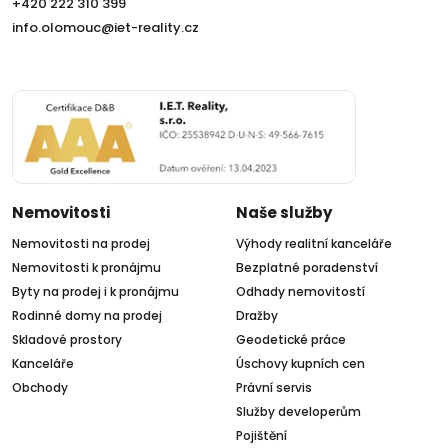
+420 222 310 399
info.olomouc@iet-reality.cz
Nemovitosti
Naše služby
Nemovitosti na prodej
Výhody realitní kanceláře
Nemovitosti k pronájmu
Bezplatné poradenství
Byty na prodej i k pronájmu
Odhady nemovitostí
Rodinné domy na prodej
Dražby
Skladové prostory
Geodetické práce
Kanceláře
Úschovy kupních cen
Obchody
Právní servis
Služby developerům
Pojištění