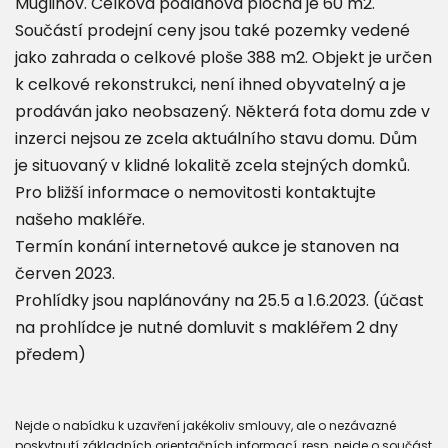
Muglinov. Celková podlahová plocha je 60 m2.
Součástí prodejní ceny jsou také pozemky vedené
jako zahrada o celkové ploše 388 m2. Objekt je určen
k celkové rekonstrukci, není ihned obyvatelný a je
prodáván jako neobsazený. Některá fota domu zde v
inzerci nejsou ze zcela aktuálního stavu domu. Dům
je situovaný v klidné lokalitě zcela stejných domků.
Pro bližší informace o nemovitosti kontaktujte
našeho makléře.
Termín konání internetové aukce je stanoven na
červen 2023.
Prohlídky jsou naplánovány na 25.5 a 1.6.2023. (účast
na prohlídce je nutné domluvit s makléřem 2 dny
předem)
Nejde o nabídku k uzavření jakékoliv smlouvy, ale o nezávazné
poskytnutí základních orientačních informací, resp. nejde o součást