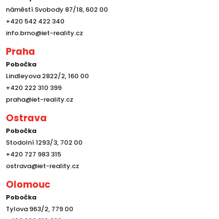
náměstí Svobody 87/18, 602 00
+420 542 422 340
info.brno@iet-reality.cz
Praha
Pobočka
Lindleyova 2822/2, 160 00
+420 222 310 399
praha@iet-reality.cz
Ostrava
Pobočka
Stodolní 1293/3, 702 00
+420 727 983 315
ostrava@iet-reality.cz
Olomouc
Pobočka
Tylova 963/2, 779 00