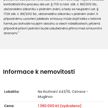
kontraktačního procesu dle ust. § 1731 a násl. zák. č. 89/2012 Sb.,
občanského zákoníku v platném znění, a tedy se neuplatní ust. §
1729 zák. č. 89/2012 Sb., občanského zákoníku v platném znění. K
případnému uzavření jakékoliv smlouvy může dojít toliko v listinné
formě, po dohodě na jejím obsahu a všech náležitostech, přičemž
případné právní jednání bude uskutečněno přímo mezi smluvními
stranami."
Informace k nemovitosti
Lokalita:
Na Rozhraní 443/10, Ostrava -
Muglinov
Cena:
1 390 000 Kč (vydraženo)