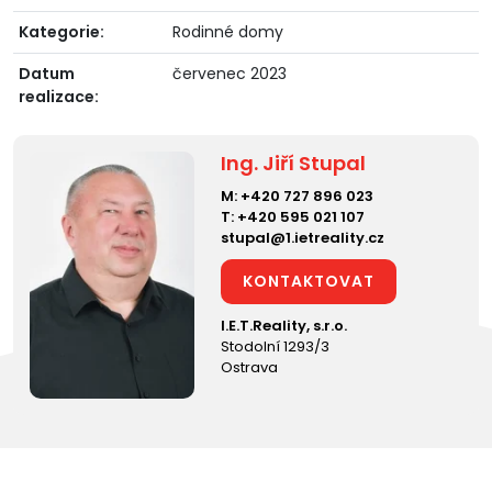
Kategorie:
Rodinné domy
Datum
červenec 2023
realizace:
Ing. Jiří Stupal
M:
+420 727 896 023
T:
+420 595 021 107
stupal@1.ietreality.cz
KONTAKTOVAT
I.E.T.Reality, s.r.o.
Stodolní 1293/3
Ostrava