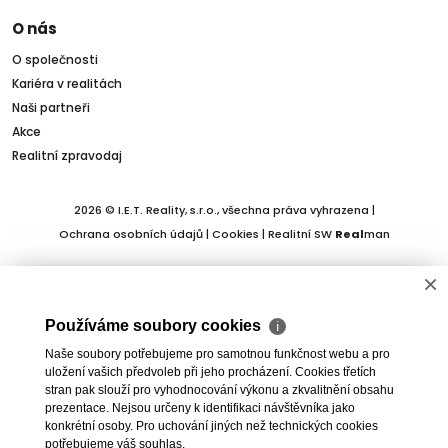
O nás
O společnosti
Kariéra v realitách
Naši partneři
Akce
Realitní zpravodaj
2026 © I.E.T. Reality, s.r.o., všechna práva vyhrazena |
Ochrana osobních údajů
|
Cookies
| Realitní SW
Real
man
×
Používáme soubory cookies
ℹ
Naše soubory potřebujeme pro samotnou funkčnost webu a pro
uložení vašich předvoleb při jeho procházení. Cookies třetích
stran pak slouží pro vyhodnocování výkonu a zkvalitnění obsahu
prezentace. Nejsou určeny k identifikaci návštěvníka jako
konkrétní osoby. Pro uchování jiných než technických cookies
potřebujeme váš souhlas.