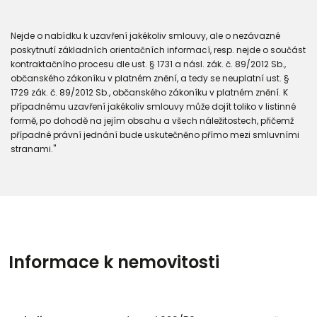
Nejde o nabídku k uzavření jakékoliv smlouvy, ale o nezávazné
poskytnutí základních orientačních informací, resp. nejde o součást
kontraktačního procesu dle ust. § 1731 a násl. zák. č. 89/2012 Sb.,
občanského zákoníku v platném znění, a tedy se neuplatní ust. §
1729 zák. č. 89/2012 Sb., občanského zákoníku v platném znění. K
případnému uzavření jakékoliv smlouvy může dojít toliko v listinné
formě, po dohodě na jejím obsahu a všech náležitostech, přičemž
případné právní jednání bude uskutečněno přímo mezi smluvními
stranami."
Informace k nemovitosti