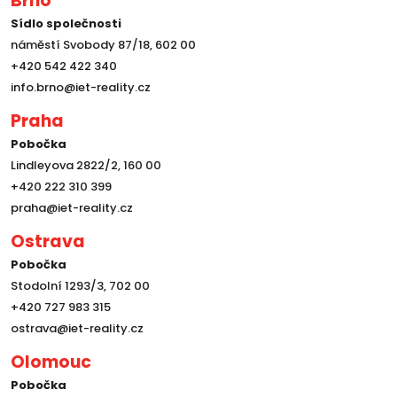
Brno
Sídlo společnosti
náměstí Svobody 87/18, 602 00
+420 542 422 340
info.brno@iet-reality.cz
Praha
Pobočka
Lindleyova 2822/2, 160 00
+420 222 310 399
praha@iet-reality.cz
Ostrava
Pobočka
Stodolní 1293/3, 702 00
+420 727 983 315
ostrava@iet-reality.cz
Olomouc
Pobočka