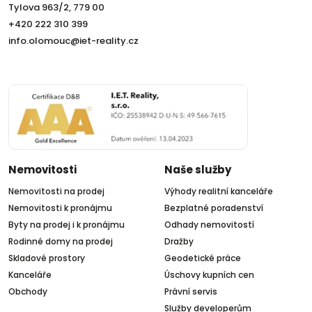
Tylova 963/2, 779 00
+420 222 310 399
info.olomouc@iet-reality.cz
Nemovitosti
Naše služby
Nemovitosti na prodej
Výhody realitní kanceláře
Nemovitosti k pronájmu
Bezplatné poradenství
Byty na prodej i k pronájmu
Odhady nemovitostí
Rodinné domy na prodej
Dražby
Skladové prostory
Geodetické práce
Kanceláře
Úschovy kupních cen
Obchody
Právní servis
Služby developerům