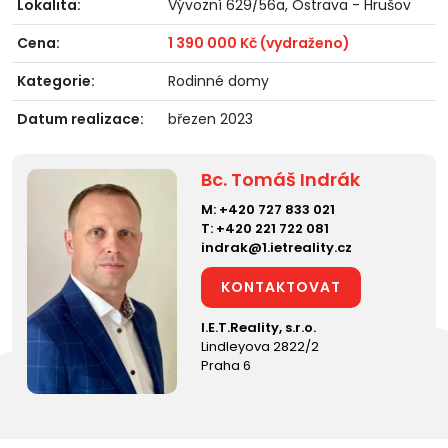
Lokalita:
Vývozní 629/56a, Ostrava - Hrušov
Cena:
1 390 000 Kč (vydraženo)
Kategorie:
Rodinné domy
Datum realizace:
březen 2023
Bc. Tomáš Indrák
M:
+420 727 833 021
T:
+420 221 722 081
indrak@1.ietreality.cz
KONTAKTOVAT
I.E.T.Reality, s.r.o.
Lindleyova 2822/2
Praha 6