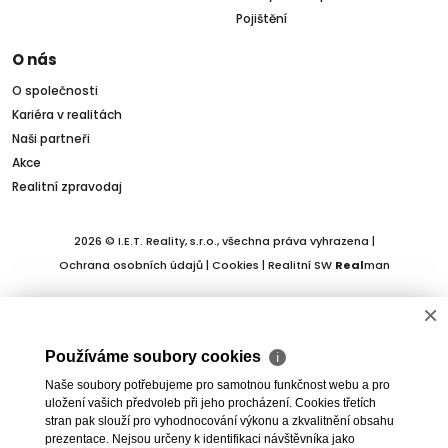
Pojištění
O nás
O společnosti
Kariéra v realitách
Naši partneři
Akce
Realitní zpravodaj
2026 © I.E.T. Reality, s.r.o., všechna práva vyhrazena |
Ochrana osobních údajů
|
Cookies
| Realitní SW
Real
man
×
Používáme soubory cookies
ℹ
Naše soubory potřebujeme pro samotnou funkčnost webu a pro
uložení vašich předvoleb při jeho procházení. Cookies třetích
stran pak slouží pro vyhodnocování výkonu a zkvalitnění obsahu
prezentace. Nejsou určeny k identifikaci návštěvníka jako