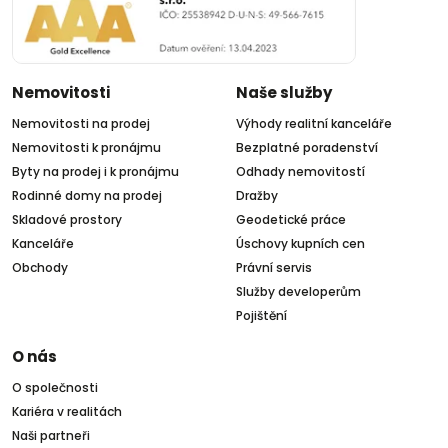
Nemovitosti
Naše služby
Nemovitosti na prodej
Výhody realitní kanceláře
Nemovitosti k pronájmu
Bezplatné poradenství
Byty na prodej i k pronájmu
Odhady nemovitostí
Rodinné domy na prodej
Dražby
Skladové prostory
Geodetické práce
Kanceláře
Úschovy kupních cen
Obchody
Právní servis
Služby developerům
Pojištění
O nás
O společnosti
Kariéra v realitách
Naši partneři