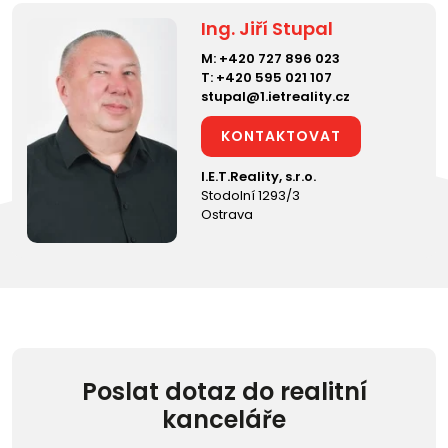
Ing. Jiří Stupal
M:
+420 727 896 023
T:
+420 595 021 107
stupal@1.ietreality.cz
KONTAKTOVAT
I.E.T.Reality, s.r.o.
Stodolní 1293/3
Ostrava
Poslat dotaz do realitní
kanceláře