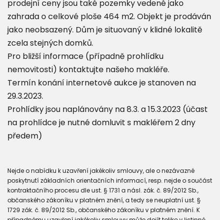
prodejní ceny jsou také pozemky vedené jako
zahrada o celkové ploše 464 m2. Objekt je prodáván
jako neobsazený. Dům je situovaný v klidné lokalitě
zcela stejných domků.
Pro bližší informace (případně prohlídku
nemovitosti) kontaktujte našeho makléře.
Termín konání internetové aukce je stanoven na
29.3.2023.
Prohlídky jsou naplánovány na 8.3. a 15.3.2023 (účast
na prohlídce je nutné domluvit s makléřem 2 dny
předem)
Nejde o nabídku k uzavření jakékoliv smlouvy, ale o nezávazné
poskytnutí základních orientačních informací, resp. nejde o součást
kontraktačního procesu dle ust. § 1731 a násl. zák. č. 89/2012 Sb.,
občanského zákoníku v platném znění, a tedy se neuplatní ust. §
1729 zák. č. 89/2012 Sb., občanského zákoníku v platném znění. K
případnému uzavření jakékoliv smlouvy může dojít toliko v listinné