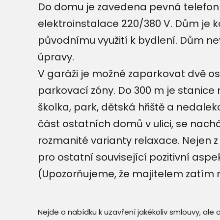
Do domu je zavedena pevná telefonní
elektroinstalace 220/380 V. Dům je ko
původnímu využití k bydlení. Dům ne
úpravy.
V garáži je možné zaparkovat dvě os
parkovací zóny. Do 300 m je stanice m
školka, park, dětská hřiště a nedaleko 
část ostatních domů v ulici, se nac
rozmanité varianty relaxace. Nejen z
pro ostatní související pozitivní aspe
(Upozorňujeme, že majitelem zatím n
Nejde o nabídku k uzavření jakékoliv smlouvy, ale