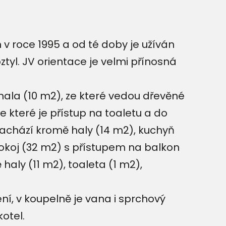
v roce 1995 a od té doby je užíván
tyl. JV orientace je velmi přínosná
í hala (10 m2), ze které vedou dřevěné
 které je přístup na toaletu a do
 nachází kromě haly (14 m2), kuchyň
pokoj (32 m2) s přístupem na balkon
aly (11 m2), toaleta (1 m2),
í, v koupelně je vana i sprchový
kotel.