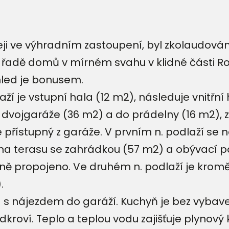
ji ve výhradním zastoupení, byl zkolaudován 
 řadě domů v mírném svahu v klidné části Roz
hled je bonusem.
aží je vstupní hala (12 m2), následuje vnitřn
dvojgaráže (36 m2) a do prádelny (16 m2), ze
je přístupný z garáže. V prvním n. podlaží se
m na terasu se zahrádkou (57 m2) a obývací 
ně propojeno. Ve druhém n. podlaží je kromě h
.
s nájezdem do garáží. Kuchyň je bez vybaven
kroví. Teplo a teplou vodu zajišťuje plynový 