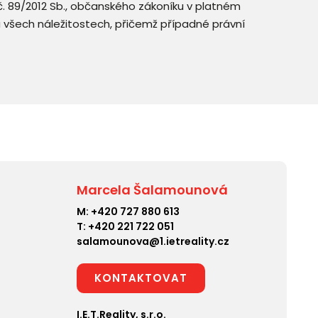
. č. 89/2012 Sb., občanského zákoníku v platném
a všech náležitostech, přičemž případné právní
Marcela Šalamounová
M:
+420 727 880 613
T:
+420 221 722 051
salamounova@1.ietreality.cz
KONTAKTOVAT
I.E.T.Reality, s.r.o.