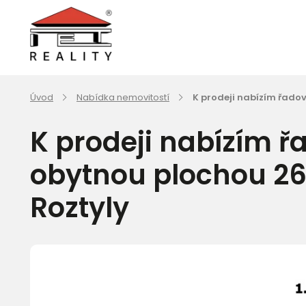
Úvod
Nabídka nemovitostí
K prodeji nabízím řado
K prodeji nabízím 
obytnou plochou 26
Roztyly