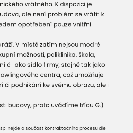
ckého vrátného. K dispozici je
budova, ale není problém se vrátit k
ledem opotřebení pouze vnitřní
aráží. V místě zatím nejsou modré
pní možnosti, poliklinika, škola,
í či jako sídlo firmy, stejně tak jako
 Bowlingového centra, což umožňuje
 či podnikání ke svému obrazu, ale i
ti budovy, proto uvádíme třídu G.)
resp. nejde o součást kontraktačního procesu dle