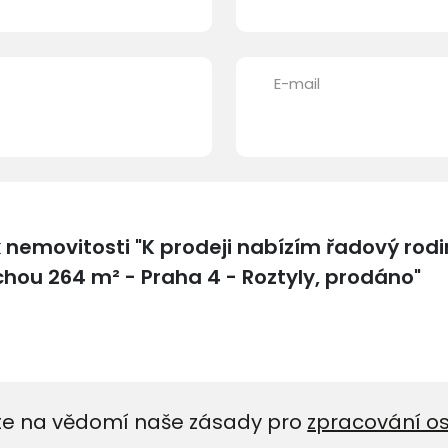
E-mail
e na vědomí naše zásady pro
zpracování o