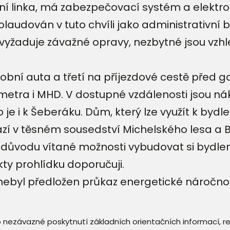
 linka, má zabezpečovací systém a elektroni
laudován v tuto chvíli jako administrativní 
vyžaduje závažné opravy, nezbytné jsou vzh
obní auta a třetí na příjezdové cestě před g
etra i MHD. V dostupné vzdálenosti jsou náku
je i k Šeberáku. Dům, který lze využít k bydlen
hází v těsném sousedství Michelského lesa a
 důvodu vítané možnosti vybudovat si bydlení
kty prohlídku doporučuji.
ebyl předložen průkaz energetické náročnos
 o nezávazné poskytnutí základních orientačních informací, 