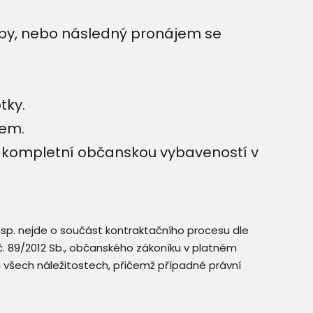
avby, nebo následný pronájem se
tky.
pem.
 a kompletní občanskou vybaveností v
resp. nejde o součást kontraktačního procesu dle
. č. 89/2012 Sb., občanského zákoníku v platném
a všech náležitostech, přičemž případné právní