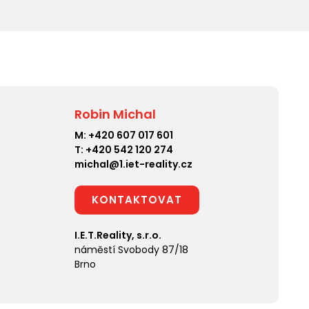
Robin Michal
M:
+420 607 017 601
T:
+420 542 120 274
michal@1.iet-reality.cz
KONTAKTOVAT
I.E.T.Reality, s.r.o.
náměstí Svobody 87/18
Brno