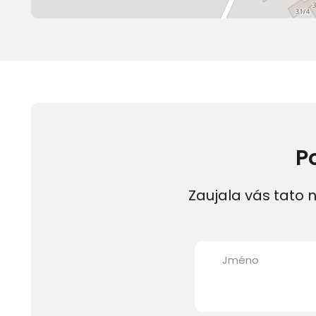
P
Zaujala vás tato n
Jméno