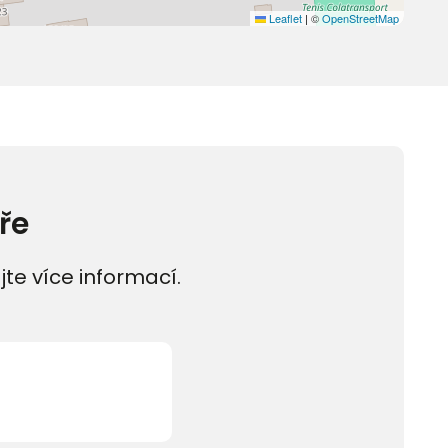
Leaflet
|
©
OpenStreetMap
ře
jte více informací.