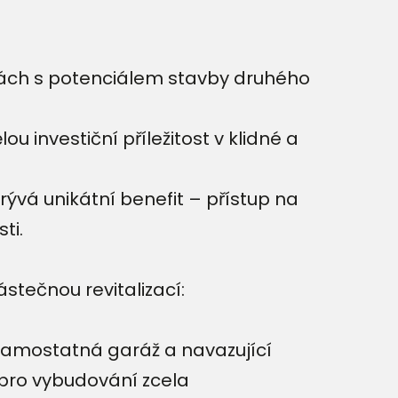
kách s potenciálem stavby druhého
 investiční příležitost v klidné a
rývá unikátní benefit – přístup na
ti.
stečnou revitalizací:
 samostatná garáž a navazující
 pro vybudování zcela