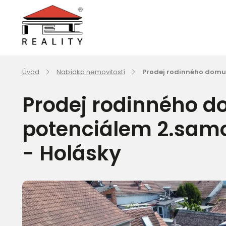
Úvod
Nabídka nemovitostí
Prodej rodinného domu 
Prodej rodinného d
potenciálem 2.samo
- Holásky