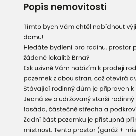
Popis nemovitosti
Tímto bych Vám chtěl nabídnout výj
domu!
​Hledáte bydlení pro rodinu, prostor 
žádané lokalitě Brna?
​Exkluzivně Vám nabízím k prodeji ro
pozemek z obou stran, což otevírá d
Stávající rodinný dům je připraven k
​Jedná se o udržovaný starší rodinný
​fasáda, částečně střecha a podkroví
​Zadní část pozemku je přístupná př
místnost. Tento prostor (garáž + mís