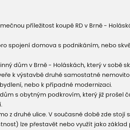
imečnou příležitost koupě RD v Brně - Holás
pro spojení domova s podnikáním, nebo skvělou
dinný dům v Brně - Holáskách, který v sobě sk
veře k výstavbě druhé samostatné nemovitos
 bydlení, nebo k případné modernizaci.
 dům s obytným podkrovím, který již prošel čá
.
ímo z druhé ulice. V současné době zde stojí
tnost) lze přestavět nebo využít jako základ