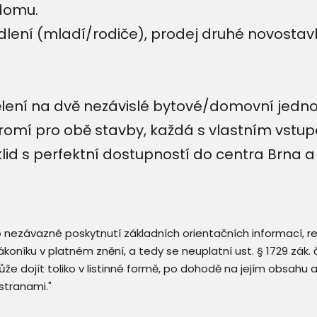
domu.
bydlení (mladí/rodiče), prodej druhé novost
lení na dvě nezávislé bytové/domovní jedno
kromí pro obě stavby, každá s vlastním vstu
lid s perfektní dostupností do centra Brna
 o nezávazné poskytnutí základních orientačních informací, 
 zákoníku v platném znění, a tedy se neuplatní ust. § 1729 zák
že dojít toliko v listinné formě, po dohodě na jejím obsahu 
stranami."