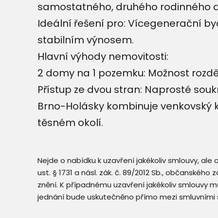
samostatného, druhého rodinného 
​Ideální řešení pro: Vícegenerační 
stabilním výnosem.
Hlavní výhody nemovitosti:
​2 domy na 1 pozemku: Možnost rozdě
​Přístup ze dvou stran: Naprosté sou
​Brno-Holásky kombinuje venkovský k
těsném okolí.
Nejde o nabídku k uzavření jakékoliv smlouvy, ale
ust. § 1731 a násl. zák. č. 89/2012 Sb., občanského
znění. K případnému uzavření jakékoliv smlouvy mů
jednání bude uskutečněno přímo mezi smluvními 