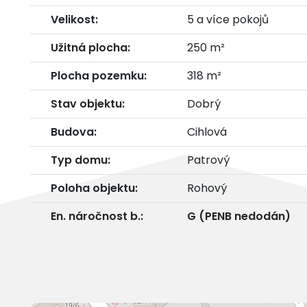
Velikost:
5 a více pokojů
Užitná plocha:
250 m²
Plocha pozemku:
318 m²
Stav objektu:
Dobrý
Budova:
Cihlová
Typ domu:
Patrový
Poloha objektu:
Rohový
En. náročnost b.:
G (PENB nedodán)