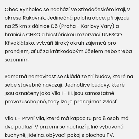
Obec Rynholec se nachází ve Středočeském kraji, v
okrese Rakovník. Jedinečná poloha obce, při sjezdu
na 25 km z dálnice D6 (Praha - Karlovy Vary) a
hranici s CHKO a biosférickou rezervací UNESCO
Křivoklátsko, vytváří široký okruh zájemců pro
pronájem, ať už za krátkodobým účelem nebo třeba
sezonním.
Samotná nemovitost se skládá ze tří budov, které na
sebe stavebně navazují. Jednotlivé budovy, které
jsou označeny jako Vila I - III, jsou samostatně
provozuschopné, tedy lze je pronajímat zvlášť.
Vila I. - První vila, která má kapacitu pro 8 osob má
dvě podlaží. V přízemí se nachází plně vybavená
kuchyně, jídelna, obývací pokoj s plochou TV,