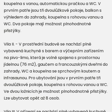
koupelna s vanou, automatickou pračkou a WC. V
prvním patře jsou tři dvoulůžkové pokoje, balkon s
výhledem do zahrady, koupelna s rohovou vanou a
WC. Dva pokoje mají možnost plnohodnotné
přistýlky.
Vila II. - V prostřední budově se nachází plně
vybavená kuchyně s barem a výčepním zařízením
na pivo-limo, která je volně spojena s prostornou
jídelnou (76 m2), gaučem a francouzskými dveřmi do
zahrady, WC a koupelna se sprchovým koutem a
infrasaunou. Pro ubytování jsou v prvním patře tři
dvoulůžkové pokoje, koupelna s rohovou vanou a WC.
Ve dvou ložnicích je možnost plnohodnotné přistýlky.
Lze ubytovat opět až 8 osob.
Vila III. V přízemí se nachází plně vybavená kuchyně,