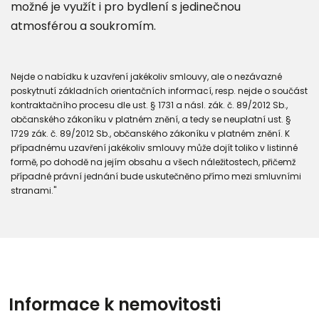
možné je využít i pro bydlení s jedinečnou
atmosférou a soukromím.
Nejde o nabídku k uzavření jakékoliv smlouvy, ale o nezávazné
poskytnutí základních orientačních informací, resp. nejde o součást
kontraktačního procesu dle ust. § 1731 a násl. zák. č. 89/2012 Sb.,
občanského zákoníku v platném znění, a tedy se neuplatní ust. §
1729 zák. č. 89/2012 Sb., občanského zákoníku v platném znění. K
případnému uzavření jakékoliv smlouvy může dojít toliko v listinné
formě, po dohodě na jejím obsahu a všech náležitostech, přičemž
případné právní jednání bude uskutečněno přímo mezi smluvními
stranami."
Informace k nemovitosti