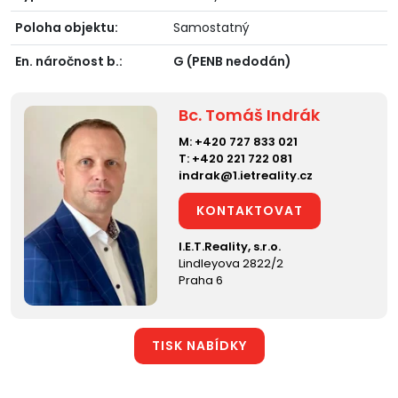
Poloha objektu:
Samostatný
En. náročnost b.:
G (PENB nedodán)
Bc. Tomáš Indrák
M:
+420 727 833 021
T:
+420 221 722 081
indrak@1.ietreality.cz
KONTAKTOVAT
I.E.T.Reality, s.r.o.
Lindleyova 2822/2
Praha 6
TISK NABÍDKY