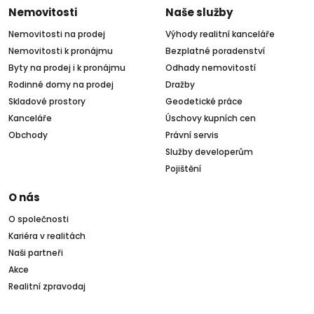
Nemovitosti
Naše služby
Nemovitosti na prodej
Výhody realitní kanceláře
Nemovitosti k pronájmu
Bezplatné poradenství
Byty na prodej i k pronájmu
Odhady nemovitostí
Rodinné domy na prodej
Dražby
Skladové prostory
Geodetické práce
Kanceláře
Úschovy kupních cen
Obchody
Právní servis
Služby developerům
Pojištění
O nás
O společnosti
Kariéra v realitách
Naši partneři
Akce
Realitní zpravodaj