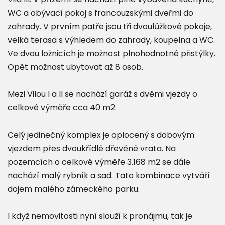
WC a obývací pokoj s francouzskými dveřmi do
zahrady. V prvním patře jsou tři dvoulůžkové pokoje,
velká terasa s výhledem do zahrady, koupelna a WC.
Ve dvou ložnicích je možnost plnohodnotné přistýlky.
Opět možnost ubytovat až 8 osob.
Mezi Vilou I a II se nachází garáž s dvěmi vjezdy o
celkové výměře cca 40 m2.
Celý jedinečný komplex je oplocený s dobovým
vjezdem přes dvoukřídlé dřevěné vrata. Na
pozemcích o celkové výměře 3.168 m2 se dále
nachází malý rybník a sad. Tato kombinace vytváří
dojem malého zámeckého parku.
I když nemovitosti nyní slouží k pronájmu, tak je