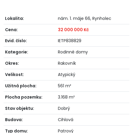
Lokalita:
nám. 1. máje 66, Rynholec
Cena:
32 000 000 Kč
Evid. číslo:
IETP838829
Kategorie:
Rodinné domy
Okres:
Rakovník
Velikost:
Atypický
Užitná plocha:
561 m²
Plocha pozemku:
3.168 m²
Stav objektu:
Dobrý
Budova:
Cihlová
Typ domu:
Patrový