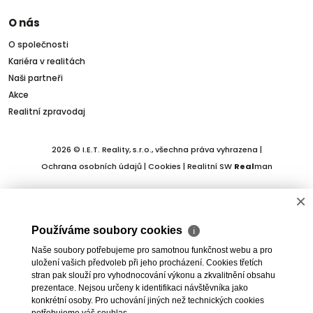
O nás
O společnosti
Kariéra v realitách
Naši partneři
Akce
Realitní zpravodaj
2026 © I.E.T. Reality, s.r.o., všechna práva vyhrazena |
Ochrana osobních údajů
|
Cookies
| Realitní SW
Real
man
×
Používáme soubory cookies
ℹ
Naše soubory potřebujeme pro samotnou funkčnost webu a pro
uložení vašich předvoleb při jeho procházení. Cookies třetích
stran pak slouží pro vyhodnocování výkonu a zkvalitnění obsahu
prezentace. Nejsou určeny k identifikaci návštěvníka jako
konkrétní osoby. Pro uchování jiných než technických cookies