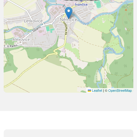
Leaflet
|
©
OpenStreetMap