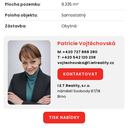
Plocha pozemku:
9.335 m²
Poloha objektu:
Samostatný
Zástavba:
Obytná
Patricie Vojtěchovská
M:
+420 727 868 280
T:
+420 542 120 238
vojtechovska@1.ietreality.cz
KONTAKTOVAT
I.E.T.Reality, s.r.o.
náměstí Svobody 87/18
Brno
TISK NABÍDKY