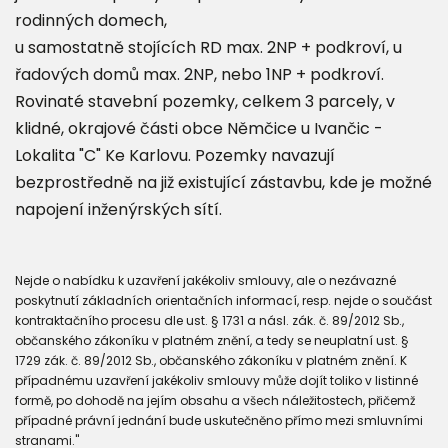
rodinných domech,
u samostatně stojících RD max. 2NP + podkroví, u
řadových domů max. 2NP, nebo 1NP + podkroví.
Rovinaté stavební pozemky, celkem 3 parcely, v
klidné, okrajové části obce Němčice u Ivančic -
Lokalita "C" Ke Karlovu. Pozemky navazují
bezprostředně na již existující zástavbu, kde je možné
napojení inženýrských sítí.
Nejde o nabídku k uzavření jakékoliv smlouvy, ale o nezávazné
poskytnutí základních orientačních informací, resp. nejde o součást
kontraktačního procesu dle ust. § 1731 a násl. zák. č. 89/2012 Sb.,
občanského zákoníku v platném znění, a tedy se neuplatní ust. §
1729 zák. č. 89/2012 Sb., občanského zákoníku v platném znění. K
případnému uzavření jakékoliv smlouvy může dojít toliko v listinné
formě, po dohodě na jejím obsahu a všech náležitostech, přičemž
případné právní jednání bude uskutečněno přímo mezi smluvními
stranami."