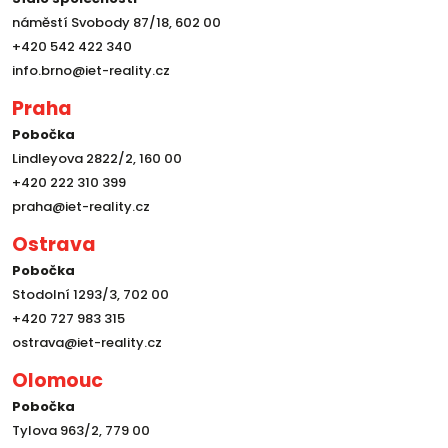
náměstí Svobody 87/18, 602 00
+420 542 422 340
info.brno@iet-reality.cz
Praha
Pobočka
Lindleyova 2822/2, 160 00
+420 222 310 399
praha@iet-reality.cz
Ostrava
Pobočka
Stodolní 1293/3, 702 00
+420 727 983 315
ostrava@iet-reality.cz
Olomouc
Pobočka
Tylova 963/2, 779 00