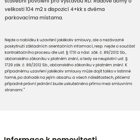
stavební povolení pro výstavbu RD. Řadové domy o
velikosti 104 m2 s dispozicí 4+kk s dvěma
parkovacíma místama.
Nejde o nabídku k uzavření jakékoliv smlouvy, ale o nezávazné
poskytnutí základních orientačních informací, resp. nejde o součást
kontraktačního procesu dle ust. § 1731 a násl. zák. č. 89/2012 Sb.,
občanského zákoníku v platném znění, a tedy se neuplatní ust. §
1729 zák. č. 89/2012 Sb., občanského zákoníku v platném znění. K
případnému uzavření jakékoliv smlouvy může dojít toliko v listinné
formě, po dohodě na jejím obsahu a všech náležitostech, přičemž
případné právní jednání bude uskutečněno přímo mezi smluvními
stranami."
Informace k nemovitosti