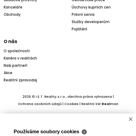
Kanceláře
Úschovy kupních cen
Obchody
Právní servis
Služby developerům
Pojištění
O nás
O společnosti
Kariéra v realitách
Naši partneři
Akce
Realitní zpravodaj
2026 © I.E.T. Reality, s.r.o., všechna práva vyhrazena |
Ochrana osobních údajů
|
Cookies
| Realitní SW
Real
man
×
Používáme soubory cookies
ℹ