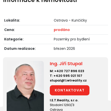
Lokalita:
Ostrava - Kunčičky
Cena:
prodáno
Kategorie:
Pozemky pro bydlení
Datum realizace:
březen 2026
Ing. Jiří Stupal
M:
+420 727 896 023
T:
+420 595 021 107
stupal@1.ietreality.cz
KONTAKTOVAT
I.E.T.Reality, s.r.o.
Stodolní 1293/3
Ostrava