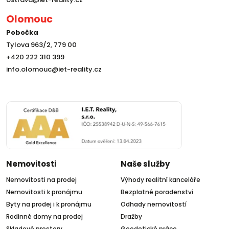
Olomouc
Pobočka
Tylova 963/2, 779 00
+420 222 310 399
info.olomouc@iet-reality.cz
Nemovitosti
Naše služby
Nemovitosti na prodej
Výhody realitní kanceláře
Nemovitosti k pronájmu
Bezplatné poradenství
Byty na prodej i k pronájmu
Odhady nemovitostí
Rodinné domy na prodej
Dražby
Skladové prostory
Geodetické práce