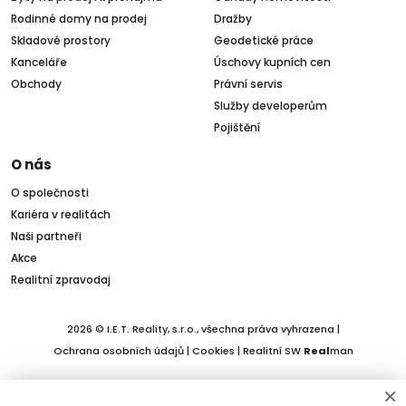
Rodinné domy na prodej
Dražby
Skladové prostory
Geodetické práce
Kanceláře
Úschovy kupních cen
Obchody
Právní servis
Služby developerům
Pojištění
O nás
O společnosti
Kariéra v realitách
Naši partneři
Akce
Realitní zpravodaj
2026 © I.E.T. Reality, s.r.o., všechna práva vyhrazena |
Ochrana osobních údajů
|
Cookies
| Realitní SW
Real
man
×