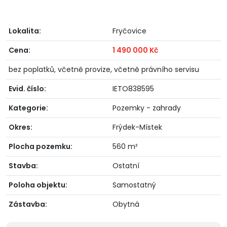
Lokalita:
Fryčovice
Cena:
1 490 000 Kč
bez poplatků, včetně provize, včetně právního servisu
Evid. číslo:
IETO838595
Kategorie:
Pozemky - zahrady
Okres:
Frýdek-Místek
Plocha pozemku:
560 m²
Stavba:
Ostatní
Poloha objektu:
Samostatný
Zástavba:
Obytná