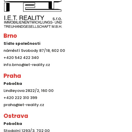
Brno
Sídlo společnosti
náměstí Svobody 87/18, 602 00
+420 542 422 340
info.brno@iet-reality.cz
Praha
Pobočka
Lindleyova 2822/2, 160 00
+420 222 310 399
praha@iet-reality.cz
Ostrava
Pobočka
Stodolní 1293/3, 702 00