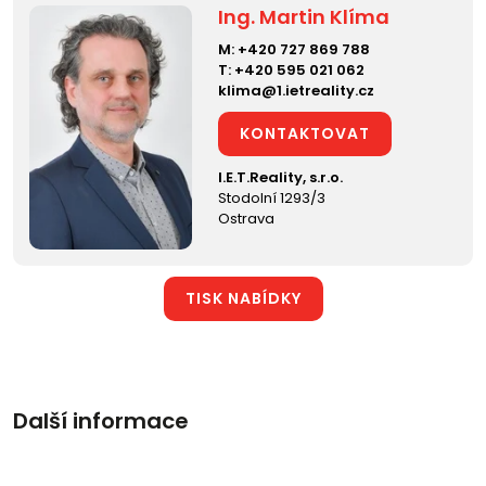
Ing. Martin Klíma
M:
+420 727 869 788
T:
+420 595 021 062
klima@1.ietreality.cz
KONTAKTOVAT
I.E.T.Reality, s.r.o.
Stodolní 1293/3
Ostrava
TISK NABÍDKY
Další informace