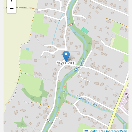
−
Leaflet
|
©
OpenStreetMap