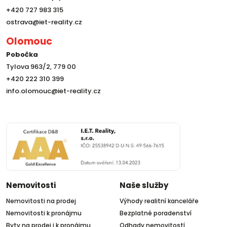
+420 727 983 315
ostrava@iet-reality.cz
Olomouc
Pobočka
Tylova 963/2, 779 00
+420 222 310 399
info.olomouc@iet-reality.cz
Nemovitosti
Naše služby
Nemovitosti na prodej
Výhody realitní kanceláře
Nemovitosti k pronájmu
Bezplatné poradenství
Byty na prodej i k pronájmu
Odhady nemovitostí