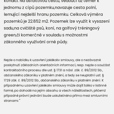
kondici. Na asfaltovou cestu, vedoucí až téměř k
jednomu z cípů pozemku,navazuje cesta polní,
lemující nejdelší hranu pozemku. Celková výměra
pozemků je 22.852 m2. Pozemek lze využít k vysazení
sadu,na cvičiště psů, koní, na golfový tréningový
green,či komerčně v souladu s možnostmi
zákonného využívání orné půdy.
Nejde o nabídku k uzavření jakékoliv smlouvy, ale o nezávazné
poskytnutí základních orientačních informací, resp. nejde o součást
kontraktačního procesu dle ust. § 1731 a násl. zák. č. 89/2012 Sb.,
občanského zákoníku v platném znění, a tedy se neuplatní ust. §
1729 zák. č. 89/2012 Sb., občanského zákoníku v platném znění. K
případnému uzavření jakékoliv smlouvy může dojít toliko v listinné
formě, po dohodě na jejím obsahu a všech náležitostech, přičemž
případné právní jednání bude uskutečněno přímo mezi smluvními
stranami."