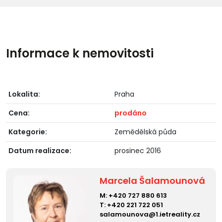
Informace k nemovitosti
Lokalita:
Praha
Cena:
prodáno
Kategorie:
Zemědělská půda
Datum realizace:
prosinec 2016
Marcela Šalamounová
M:
+420 727 880 613
T:
+420 221 722 051
salamounova@1.ietreality.cz