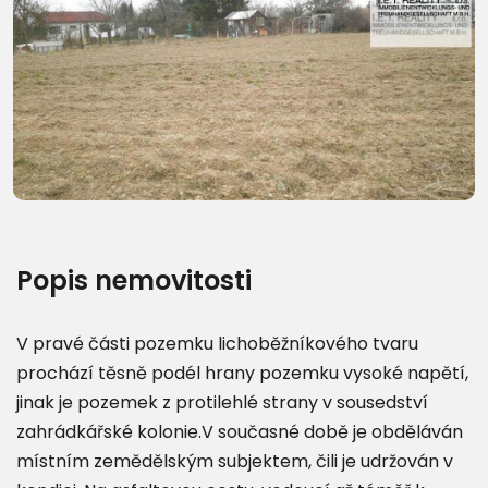
Popis nemovitosti
V pravé části pozemku lichoběžníkového tvaru
prochází těsně podél hrany pozemku vysoké napětí,
jinak je pozemek z protilehlé strany v sousedství
zahrádkářské kolonie.V současné době je obděláván
místním zemědělským subjektem, čili je udržován v