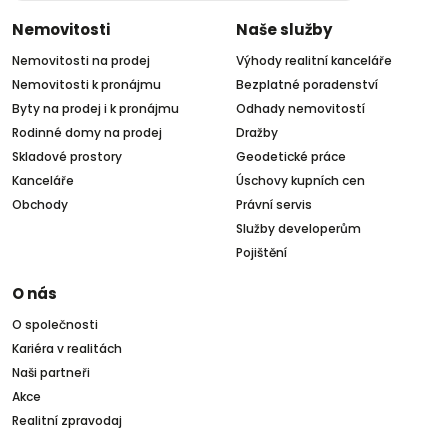
Nemovitosti
Naše služby
Nemovitosti na prodej
Výhody realitní kanceláře
Nemovitosti k pronájmu
Bezplatné poradenství
Byty na prodej i k pronájmu
Odhady nemovitostí
Rodinné domy na prodej
Dražby
Skladové prostory
Geodetické práce
Kanceláře
Úschovy kupních cen
Obchody
Právní servis
Služby developerům
Pojištění
O nás
O společnosti
Kariéra v realitách
Naši partneři
Akce
Realitní zpravodaj