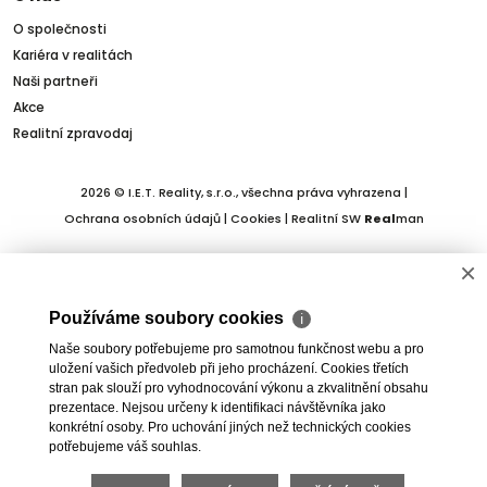
O společnosti
Kariéra v realitách
Naši partneři
Akce
Realitní zpravodaj
2026 © I.E.T. Reality, s.r.o., všechna práva vyhrazena |
Ochrana osobních údajů
|
Cookies
| Realitní SW
Real
man
×
Používáme soubory cookies
ℹ
Naše soubory potřebujeme pro samotnou funkčnost webu a pro
uložení vašich předvoleb při jeho procházení. Cookies třetích
stran pak slouží pro vyhodnocování výkonu a zkvalitnění obsahu
prezentace. Nejsou určeny k identifikaci návštěvníka jako
konkrétní osoby. Pro uchování jiných než technických cookies
potřebujeme váš souhlas.