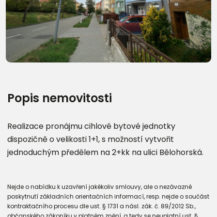
Další fotografie (10)
Popis nemovitosti
Realizace pronájmu cihlové bytové jednotky
dispozičně o velikosti 1+1, s možností vytvořit
jednoduchým předělem na 2+kk na ulici Bělohorská.
Nejde o nabídku k uzavření jakékoliv smlouvy, ale o nezávazné
poskytnutí základních orientačních informací, resp. nejde o součást
kontraktačního procesu dle ust. § 1731 a násl. zák. č. 89/2012 Sb.,
občanského zákoníku v platném znění, a tedy se neuplatní ust. §