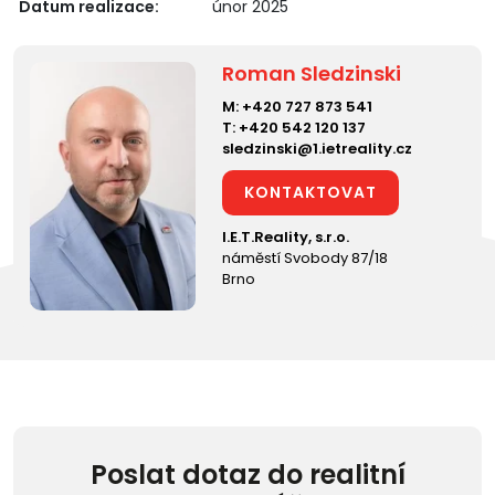
Datum realizace:
únor 2025
Roman Sledzinski
M:
+420 727 873 541
T:
+420 542 120 137
sledzinski@1.ietreality.cz
KONTAKTOVAT
I.E.T.Reality, s.r.o.
náměstí Svobody 87/18
Brno
Poslat dotaz do realitní