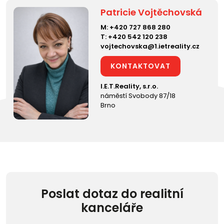
Patricie Vojtěchovská
M:
+420 727 868 280
T:
+420 542 120 238
vojtechovska@1.ietreality.cz
KONTAKTOVAT
I.E.T.Reality, s.r.o.
náměstí Svobody 87/18
Brno
Poslat dotaz do realitní
kanceláře