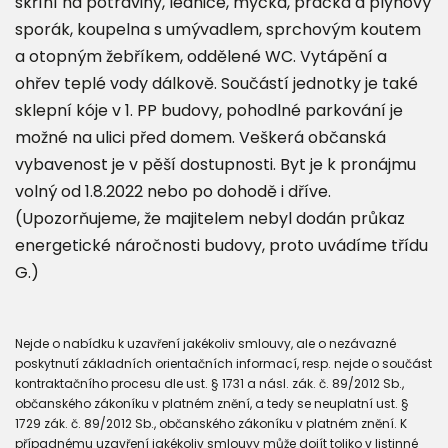
skříní na potraviny, lednice, myčka, pračka a plynový
sporák, koupelna s umývadlem, sprchovým koutem
a otopným žebříkem, oddělené WC. Vytápění a
ohřev teplé vody dálkově. Součástí jednotky je také
sklepní kóje v 1. PP budovy, pohodlné parkování je
možné na ulici před domem. Veškerá občanská
vybavenost je v pěší dostupnosti. Byt je k pronájmu
volný od 1.8.2022 nebo po dohodě i dříve.
(Upozorňujeme, že majitelem nebyl dodán průkaz
energetické náročnosti budovy, proto uvádíme třídu
G.)
Nejde o nabídku k uzavření jakékoliv smlouvy, ale o nezávazné
poskytnutí základních orientačních informací, resp. nejde o součást
kontraktačního procesu dle ust. § 1731 a násl. zák. č. 89/2012 Sb.,
občanského zákoníku v platném znění, a tedy se neuplatní ust. §
1729 zák. č. 89/2012 Sb., občanského zákoníku v platném znění. K
případnému uzavření jakékoliv smlouvy může dojít toliko v listinné