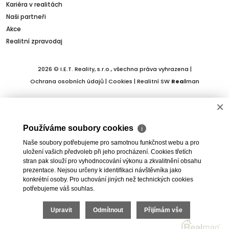
Kariéra v realitách
Naši partneři
Akce
Realitní zpravodaj
2026 © I.E.T. Reality, s.r.o., všechna práva vyhrazena |
Ochrana osobních údajů
|
Cookies
| Realitní SW
Real
man
×
Používáme soubory cookies
ℹ
Naše soubory potřebujeme pro samotnou funkčnost webu a pro
uložení vašich předvoleb při jeho procházení. Cookies třetích
stran pak slouží pro vyhodnocování výkonu a zkvalitnění obsahu
prezentace. Nejsou určeny k identifikaci návštěvníka jako
konkrétní osoby. Pro uchování jiných než technických cookies
potřebujeme váš souhlas.
Upravit
Odmítnout
Přijímám vše