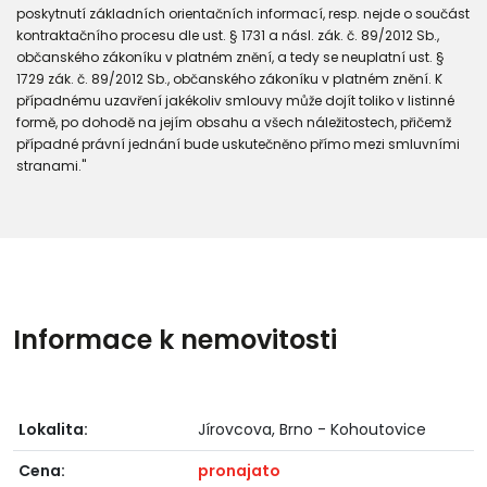
poskytnutí základních orientačních informací, resp. nejde o součást
kontraktačního procesu dle ust. § 1731 a násl. zák. č. 89/2012 Sb.,
občanského zákoníku v platném znění, a tedy se neuplatní ust. §
1729 zák. č. 89/2012 Sb., občanského zákoníku v platném znění. K
případnému uzavření jakékoliv smlouvy může dojít toliko v listinné
formě, po dohodě na jejím obsahu a všech náležitostech, přičemž
případné právní jednání bude uskutečněno přímo mezi smluvními
stranami."
Informace k nemovitosti
Lokalita:
Jírovcova, Brno - Kohoutovice
Cena:
pronajato