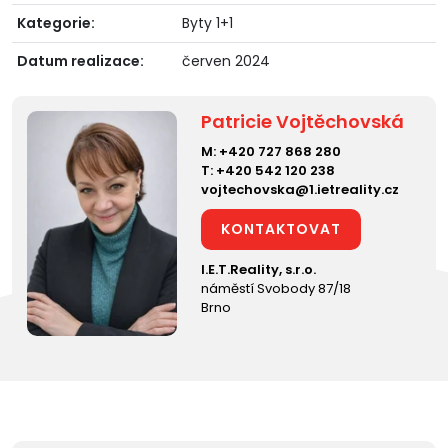
Kategorie:
Byty 1+1
Datum realizace:
červen 2024
Patricie Vojtěchovská
M:
+420 727 868 280
T:
+420 542 120 238
vojtechovska@1.ietreality.cz
KONTAKTOVAT
I.E.T.Reality, s.r.o.
náměstí Svobody 87/18
Brno