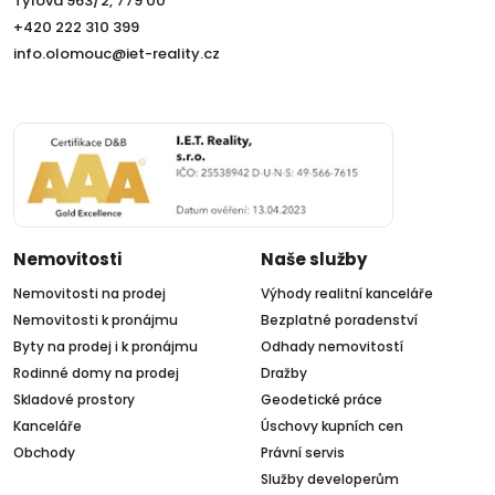
Tylova 963/2, 779 00
+420 222 310 399
info.olomouc@iet-reality.cz
Nemovitosti
Naše služby
Nemovitosti na prodej
Výhody realitní kanceláře
Nemovitosti k pronájmu
Bezplatné poradenství
Byty na prodej i k pronájmu
Odhady nemovitostí
Rodinné domy na prodej
Dražby
Skladové prostory
Geodetické práce
Kanceláře
Úschovy kupních cen
Obchody
Právní servis
Služby developerům