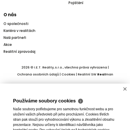
Pojištění
O nás
O společnosti
Kariéra v realitách
Naši partneři
Akce
Realitní zpravodaj
2026 © I.E.T. Reality, s.r.o., všechna práva vyhrazena |
Ochrana osobních údajů
|
Cookies
| Realitní SW
Real
man
×
Používáme soubory cookies
ℹ
Naše soubory potřebujeme pro samotnou funkčnost webu a pro
uložení vašich předvoleb při jeho procházení. Cookies třetích
stran pak slouží pro vyhodnocování výkonu a zkvalitnění obsahu
prezentace. Nejsou určeny k identifikaci návštěvníka jako