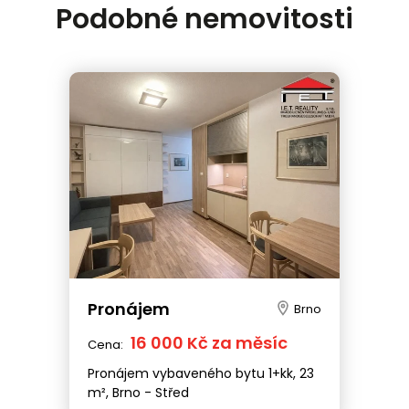
Podobné nemovitosti
Pronájem
Brno
16 000 Kč za měsíc
Cena:
Pronájem vybaveného bytu 1+kk, 23
m², Brno - Střed