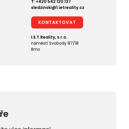
T:
+420 542 120 137
sledzinski@1.ietreality.cz
KONTAKTOVAT
I.E.T.Reality, s.r.o.
náměstí Svobody 87/18
Brno
ře