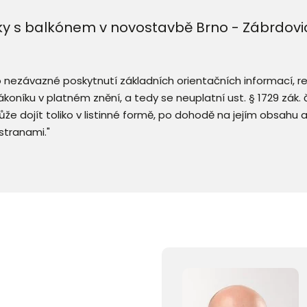
ky s balkónem v novostavbě Brno - Zábrdovi
 o nezávazné poskytnutí základních orientačních informací, 
 zákoníku v platném znění, a tedy se neuplatní ust. § 1729 zák
že dojít toliko v listinné formě, po dohodě na jejím obsahu 
stranami."