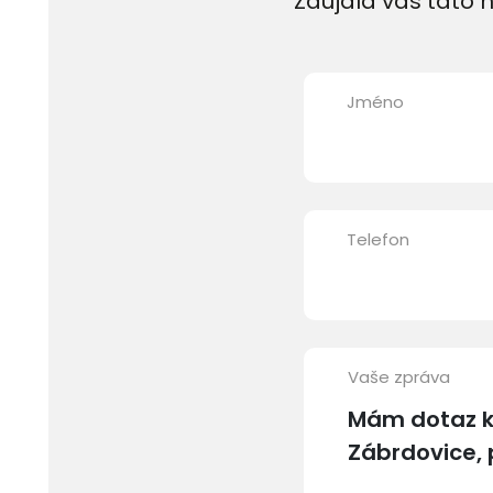
Zaujala vás tato n
Jméno
Telefon
Vaše zpráva