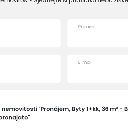
emovitost? Sjednejte si prohlídku nebo získe
Příjmení
E-mail