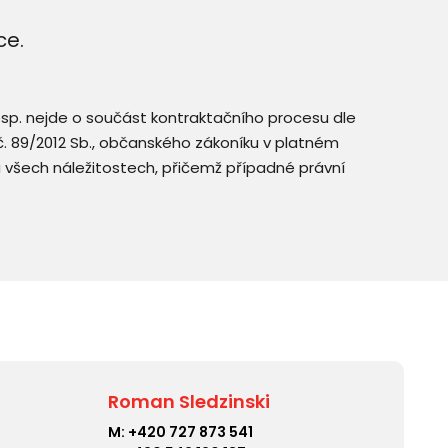
ce.
resp. nejde o součást kontraktačního procesu dle
. č. 89/2012 Sb., občanského zákoníku v platném
a všech náležitostech, přičemž případné právní
Roman Sledzinski
M:
+420 727 873 541