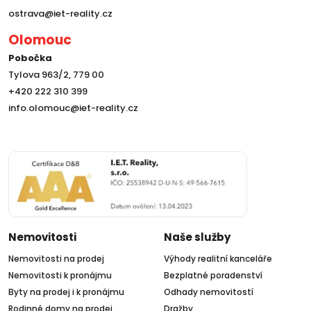
ostrava@iet-reality.cz
Olomouc
Pobočka
Tylova 963/2, 779 00
+420 222 310 399
info.olomouc@iet-reality.cz
Nemovitosti
Naše služby
Nemovitosti na prodej
Výhody realitní kanceláře
Nemovitosti k pronájmu
Bezplatné poradenství
Byty na prodej i k pronájmu
Odhady nemovitostí
Rodinné domy na prodej
Dražby