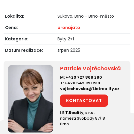
Lokalita:
Sukova, Brno - Brno-město
Cena:
pronajato
Kategorie:
Byty 2+1
Datum realizace:
srpen 2025
Patricie Vojtěchovská
M:
+420 727 868 280
T:
+420 542 120 238
vojtechovska@1.ietreality.cz
KONTAKTOVAT
I.E.T.Reality, s.r.o.
náměstí Svobody 87/18
Brno