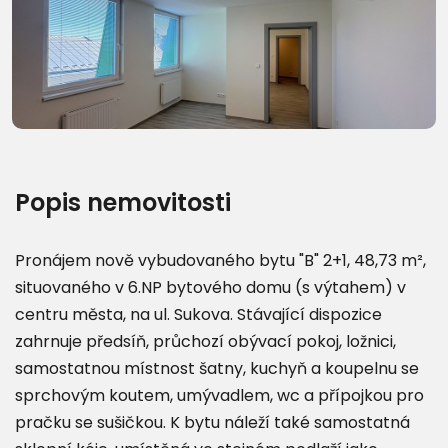
Další fotografie (15)
Popis nemovitosti
Pronájem nově vybudovaného bytu "B" 2+1, 48,73 m²,
situovaného v 6.NP bytového domu (s výtahem) v
centru města, na ul. Sukova. Stávající dispozice
zahrnuje předsíň, průchozí obývací pokoj, ložnici,
samostatnou místnost šatny, kuchyň a koupelnu se
sprchovým koutem, umývadlem, wc a přípojkou pro
pračku se sušičkou. K bytu náleží také samostatná