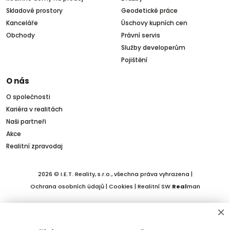
Skladové prostory
Geodetické práce
Kanceláře
Úschovy kupních cen
Obchody
Právní servis
Služby developerům
Pojištění
O nás
O společnosti
Kariéra v realitách
Naši partneři
Akce
Realitní zpravodaj
2026 © I.E.T. Reality, s.r.o., všechna práva vyhrazena |
Ochrana osobních údajů
|
Cookies
| Realitní SW
Real
man
×