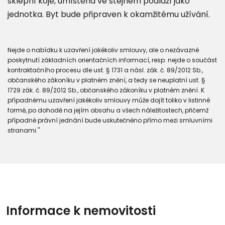
sklepní kóje, umístěná ve stejném podlaží jako
jednotka. Byt bude připraven k okamžitému užívání.
Nejde o nabídku k uzavření jakékoliv smlouvy, ale o nezávazné
poskytnutí základních orientačních informací, resp. nejde o součást
kontraktačního procesu dle ust. § 1731 a násl. zák. č. 89/2012 Sb.,
občanského zákoníku v platném znění, a tedy se neuplatní ust. §
1729 zák. č. 89/2012 Sb., občanského zákoníku v platném znění. K
případnému uzavření jakékoliv smlouvy může dojít toliko v listinné
formě, po dohodě na jejím obsahu a všech náležitostech, přičemž
případné právní jednání bude uskutečněno přímo mezi smluvními
stranami."
Informace k nemovitosti