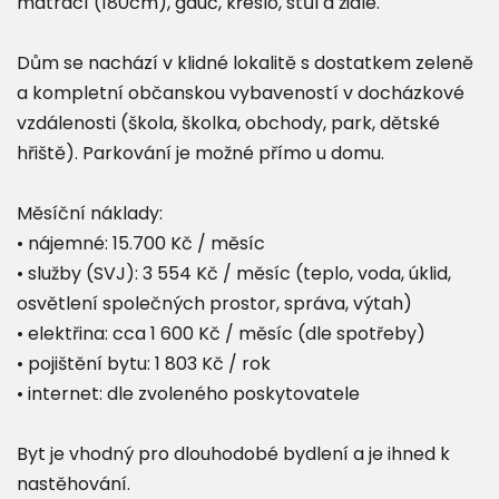
matrací (180cm), gauč, křeslo, stůl a židle.
Dům se nachází v klidné lokalitě s dostatkem zeleně
a kompletní občanskou vybaveností v docházkové
vzdálenosti (škola, školka, obchody, park, dětské
hřiště). Parkování je možné přímo u domu.
Měsíční náklady:
• nájemné: 15.700 Kč / měsíc
• služby (SVJ): 3 554 Kč / měsíc (teplo, voda, úklid,
osvětlení společných prostor, správa, výtah)
• elektřina: cca 1 600 Kč / měsíc (dle spotřeby)
• pojištění bytu: 1 803 Kč / rok
• internet: dle zvoleného poskytovatele
Byt je vhodný pro dlouhodobé bydlení a je ihned k
nastěhování.