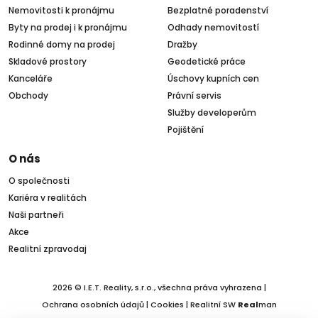
Nemovitosti k pronájmu
Bezplatné poradenství
Byty na prodej i k pronájmu
Odhady nemovitostí
Rodinné domy na prodej
Dražby
Skladové prostory
Geodetické práce
Kanceláře
Úschovy kupních cen
Obchody
Právní servis
Služby developerům
Pojištění
O nás
O společnosti
Kariéra v realitách
Naši partneři
Akce
Realitní zpravodaj
2026 © I.E.T. Reality, s.r.o., všechna práva vyhrazena |
Ochrana osobních údajů
|
Cookies
| Realitní SW
Real
man