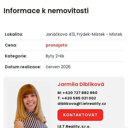
Informace k nemovitosti
Lokalita:
Janáčkova 413, Frýdek-Místek - Místek
Cena:
pronajato
Kategorie:
Byty 2+kk
Datum realizace:
červen 2026
Jarmila Diblíková
M:
+420 727 882 860
T:
+420 595 021 002
diblikova@1.ietreality.cz
KONTAKTOVAT
I.E.T.Reality, s.r.o.