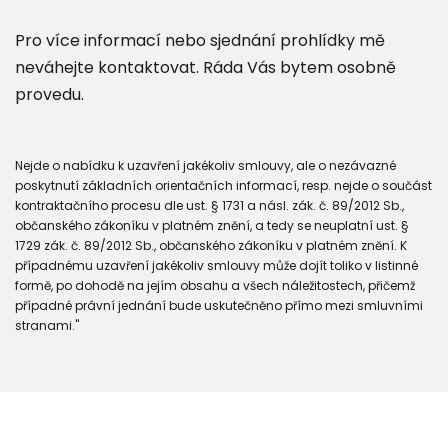
Pro více informací nebo sjednání prohlídky mě
neváhejte kontaktovat. Ráda Vás bytem osobně
provedu.
Nejde o nabídku k uzavření jakékoliv smlouvy, ale o nezávazné
poskytnutí základních orientačních informací, resp. nejde o součást
kontraktačního procesu dle ust. § 1731 a násl. zák. č. 89/2012 Sb.,
občanského zákoníku v platném znění, a tedy se neuplatní ust. §
1729 zák. č. 89/2012 Sb., občanského zákoníku v platném znění. K
případnému uzavření jakékoliv smlouvy může dojít toliko v listinné
formě, po dohodě na jejím obsahu a všech náležitostech, přičemž
případné právní jednání bude uskutečněno přímo mezi smluvními
stranami."