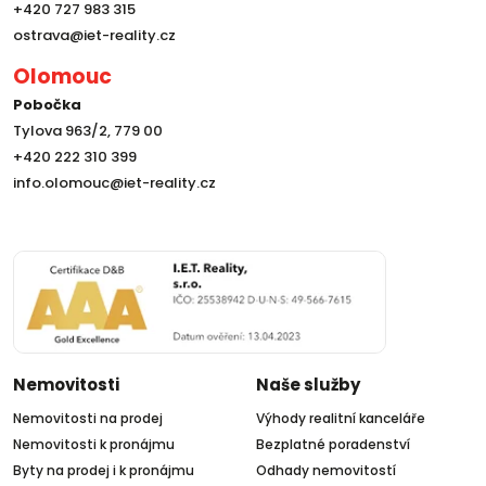
+420 727 983 315
ostrava@iet-reality.cz
Olomouc
Pobočka
Tylova 963/2, 779 00
+420 222 310 399
info.olomouc@iet-reality.cz
Nemovitosti
Naše služby
Nemovitosti na prodej
Výhody realitní kanceláře
Nemovitosti k pronájmu
Bezplatné poradenství
Byty na prodej i k pronájmu
Odhady nemovitostí