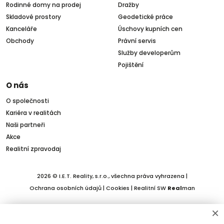
Rodinné domy na prodej
Dražby
Skladové prostory
Geodetické práce
Kanceláře
Úschovy kupních cen
Obchody
Právní servis
Služby developerům
Pojištění
O nás
O společnosti
Kariéra v realitách
Naši partneři
Akce
Realitní zpravodaj
2026 © I.E.T. Reality, s.r.o., všechna práva vyhrazena |
Ochrana osobních údajů
|
Cookies
| Realitní SW
Real
man
×