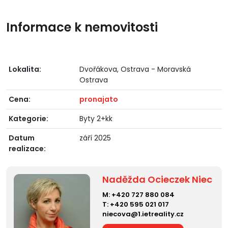
Informace k nemovitosti
Lokalita:
Dvořákova, Ostrava - Moravská
Ostrava
Cena:
pronajato
Kategorie:
Byty 2+kk
Datum
září 2025
realizace:
Naděžda Ocieczek Niec
M:
+420 727 880 084
T:
+420 595 021 017
niecova@1.ietreality.cz