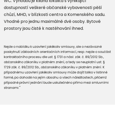
WC. Výhodou je klidná lokalita s vynikající
dostupností veškeré občanské vybavenosti pěší
chůzí, MHD, v blízkosti centra a Komenského sadu.
Vhodné pro jednu maximálně dvě osoby. Bytové
prostory jsou čisté k nastěhování ihned.
Nejde o nabídku k uzavření jakékoliv smlouvy, ale o nezávazné
poskytnutí základních orientačních informací, resp. nejde o součást
kontraktačního procesu dle ust. § 1731 a násl. zák. č. 89/2012 Sb.,
občanského zákoníku v platném znění, a tedy se neuplatní ust. §
1729 zák. č. 89/2012 Sb., občanského zákoníku v platném znění. K
případnému uzavření jakékoliv smlouvy může dojít toliko v listinné
formě, po dohodě na jejím obsahu a všech náležitostech, přičemž
případné právní jednání bude uskutečněno přímo mezi smluvními
stranami."