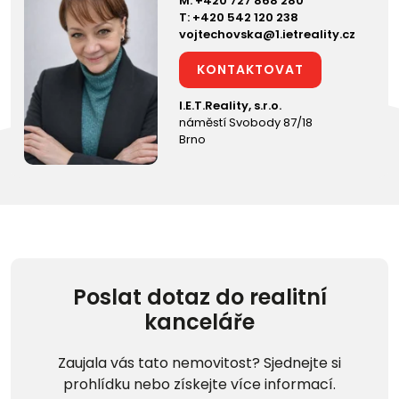
M:
+420 727 868 280
T:
+420 542 120 238
vojtechovska@1.ietreality.cz
KONTAKTOVAT
I.E.T.Reality, s.r.o.
náměstí Svobody 87/18
Brno
Poslat dotaz do realitní
kanceláře
Zaujala vás tato nemovitost? Sjednejte si
prohlídku nebo získejte více informací.