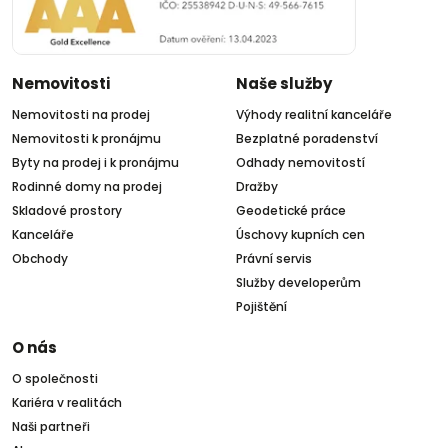
Nemovitosti
Naše služby
Nemovitosti na prodej
Výhody realitní kanceláře
Nemovitosti k pronájmu
Bezplatné poradenství
Byty na prodej i k pronájmu
Odhady nemovitostí
Rodinné domy na prodej
Dražby
Skladové prostory
Geodetické práce
Kanceláře
Úschovy kupních cen
Obchody
Právní servis
Služby developerům
Pojištění
O nás
O společnosti
Kariéra v realitách
Naši partneři