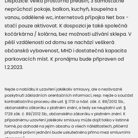
Dispozice: velká prostorná předsíň, 3 samostatné
neprůchozí pokoje, balkon, kuchyň, koupelna s
vanou, oddělené wc, internetová přípojka Net box -
stačí pouze aktivovat. K dospozici je také společná
kočárkárna / kolárna, bez možnosti užívání sklepa. V
pěší vzdálenosti od domu se nachází veškerá
občanská vybavenost, MHD i dostatečná kapacita
parkovacích míst. K pronájmu bude připraven od
1.2.2023.
Nejde o nabídku k uzavření jakékoliv smlouvy, ale o nezávazné
poskytnutí základních orientačních informací, resp. nejde o součást
kontraktačního procesu dle ust. § 1731 a násl. zák. č. 89/2012 Sb.,
občanského zákoníku v platném znění, a tedy se neuplatní ust. §
1729 zák. č. 89/2012 Sb., občanského zákoníku v platném znění. K
případnému uzavření jakékoliv smlouvy může dojít toliko v listinné
formě, po dohodě na jejím obsahu a všech náležitostech, přičemž
případné právní jednání bude uskutečněno přímo mezi smluvními