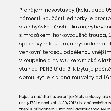
Pronájem novostavby (kolaudace 05
náměstí. Součástí jednotky je prost
s kuchyňskou částí - linkou, vybave
s mrazákem, horkovzdušná trouba, úl
sprchovým koutem, umývadlem a ot
venkovní terasou oddělenou vnějšími 
v koupelně a na WC keramická dlažba
stanice, PENB třída B. K bytu je počí
domu. Byt je k pronájmu volný od 1.6.
Nejde o nabídku k uzavření jakékoliv smlouvy, ale
ust. § 1731 a násl. zák. č. 89/2012 Sb., občanského
znění. K případnému uzavření jakékoliv smlouvy mů