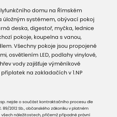
polyfunkčního domu na Římském
i a úložným systémem, obývací pokoj
rná deska, digestoř, myčka, lednice
hozí pokoje, koupelna s vanou,
em. Všechny pokoje jsou propojené
mi, osvětlením LED, podlahy vinylové,
hřev vody zajišťuje výměníkové
a příplatek na zakladačích v 1.NP
resp. nejde o součást kontraktačního procesu dle
. č. 89/2012 Sb., občanského zákoníku v platném
a všech náležitostech, přičemž případné právní