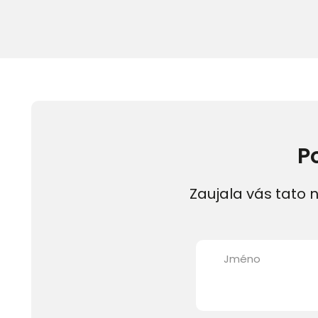
P
Zaujala vás tato n
Jméno