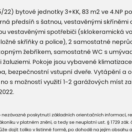
/22) bytové jednotky 3+KK, 83 m2 ve 4.NP 
orná předsíň s šatnou, vestavěnými skříněm
nou vestavěnými spotřebiči (sklokeramická va
ožné skříňky a police), 2 samostatné neprůc
opným žebříkem, samostatné WC s umývadl
žaluziemi. Pokoje jsou vybavené klimatizace
, bezpečnostní vstupní dveře. Vytápění a o
táno s možností využití 1-2 garážových míst z
2022.
 o nezávazné poskytnutí základních orientačních informací, 
 zákoníku v platném znění, a tedy se neuplatní ust. § 1729 zák
že dojít toliko v listinné formě, po dohodě na jejím obsahu 