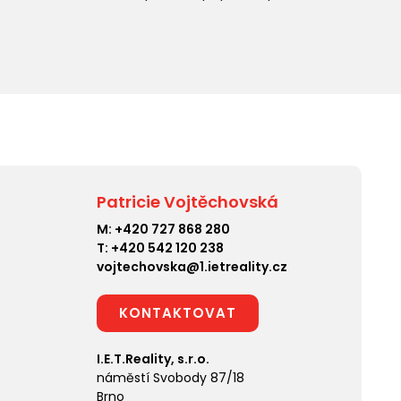
Patricie Vojtěchovská
M:
+420 727 868 280
T:
+420 542 120 238
vojtechovska@1.ietreality.cz
KONTAKTOVAT
I.E.T.Reality, s.r.o.
náměstí Svobody 87/18
Brno