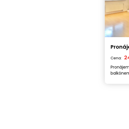
Proná
2
Cena:
Pronájem
balkónem