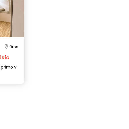
Brno
ěsíc
 přímo v