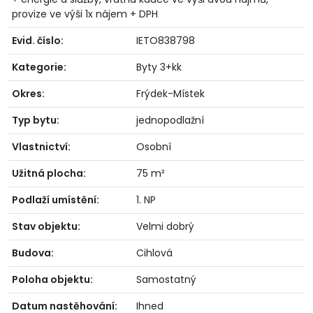
provize ve výši 1x nájem + DPH
Evid. číslo:
IETO838798
Kategorie:
Byty 3+kk
Okres:
Frýdek-Místek
Typ bytu:
jednopodlažní
Vlastnictví:
Osobní
Užitná plocha:
75 m²
Podlaží umístění:
1. NP
Stav objektu:
Velmi dobrý
Budova:
Cihlová
Poloha objektu:
Samostatný
Datum nastěhování:
Ihned