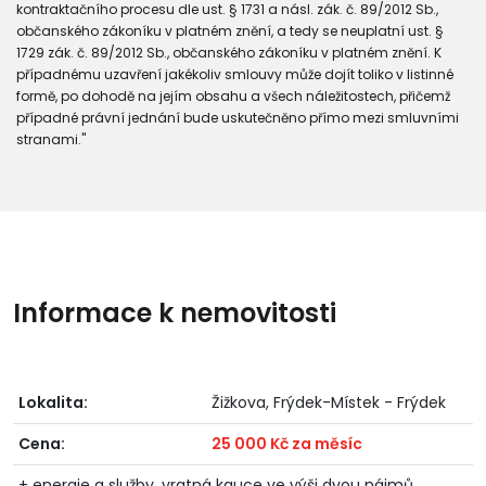
kontraktačního procesu dle ust. § 1731 a násl. zák. č. 89/2012 Sb.,
občanského zákoníku v platném znění, a tedy se neuplatní ust. §
1729 zák. č. 89/2012 Sb., občanského zákoníku v platném znění. K
případnému uzavření jakékoliv smlouvy může dojít toliko v listinné
formě, po dohodě na jejím obsahu a všech náležitostech, přičemž
případné právní jednání bude uskutečněno přímo mezi smluvními
stranami."
Informace k nemovitosti
Lokalita:
Žižkova, Frýdek-Místek - Frýdek
Cena:
25 000 Kč za měsíc
+ energie a služby, vratná kauce ve výši dvou nájmů,