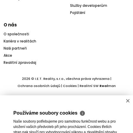
Služby developerům
Pojištění
O nás
O společnosti
Kariéra v realitách
Naši partneři
Akce
Realitní zpravodaj
2026 © I.E.T. Reality, s.r.o., všechna práva vyhrazena |
Ochrana osobních údajů
|
Cookies
| Realitní SW
Real
man
×
Používáme soubory cookies
ℹ
Naše soubory potřebujeme pro samotnou funkčnost webu a pro
uložení vašich předvoleb při jeho procházení. Cookies třetích
stran pak slouží pro vyhodnocování výkonu a zkvalitnění obsahu