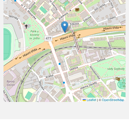
Leaflet
|
©
OpenStreetMap