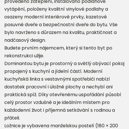
provedeno zateplení, instalováno podlahové
vytápění, položeny kvalitní vinylové podlahy a
osazeny moderní interiérové prvky, kazetové
posuvné dveře a bezpečnostní dveře do bytu. Vše
bylo navrženo s důrazem na kvalitu, praktičnost a
nadčasový design.
Budete prvním nájemcem, který si tento byt po
rekonstrukci užije.
Dominantou bytu je prostorný a světlý obývací pokoj
propojený s kuchyní a jídelní částí. Moderní
kuchyňská linka s vestavnými spotřebiči nabízí
dostatek pracovní i úložné plochy a nechybí ani
praktická spíž. Díky otevřenému uspořádání působí
celý prostor vzdušně a je ideálním místem pro
každodenní život i příjemná setkávání s rodinou a
přáteli.
Ložnice je vybavena manželskou postelí (180 × 200