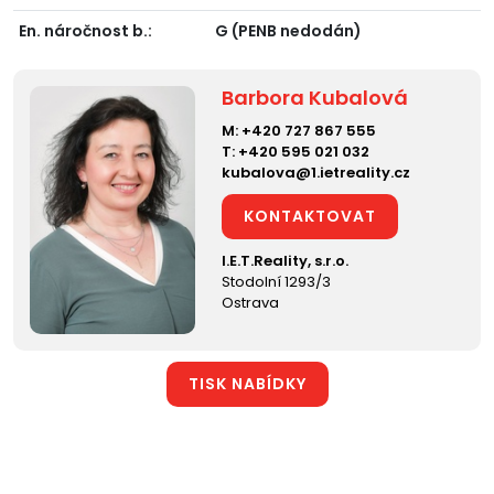
En. náročnost b.:
G (PENB nedodán)
Barbora Kubalová
M:
+420 727 867 555
T:
+420 595 021 032
kubalova@1.ietreality.cz
KONTAKTOVAT
I.E.T.Reality, s.r.o.
Stodolní 1293/3
Ostrava
TISK NABÍDKY