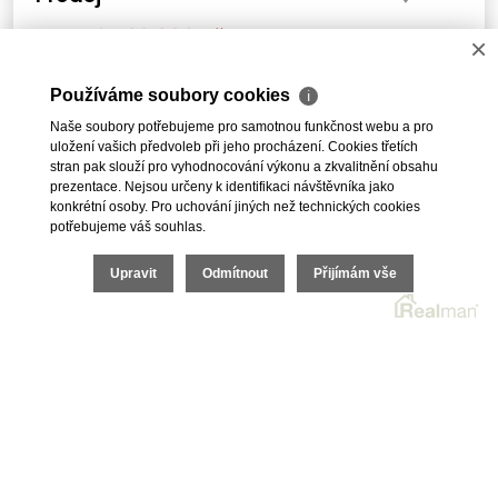
16 590 000 Kč
Cena:
×
Prodej rodinného domu 4+kk, na pozemku 330m2,
Praha 4 Modřany
Používáme soubory cookies
ℹ
Naše soubory potřebujeme pro samotnou funkčnost webu a pro
uložení vašich předvoleb při jeho procházení. Cookies třetích
stran pak slouží pro vyhodnocování výkonu a zkvalitnění obsahu
prezentace. Nejsou určeny k identifikaci návštěvníka jako
1
2
3
4
5
DALŠÍ
konkrétní osoby. Pro uchování jiných než technických cookies
potřebujeme váš souhlas.
Upravit
Odmítnout
Přijímám vše