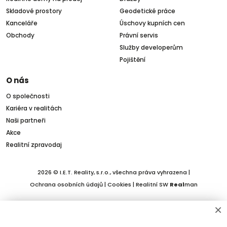
Skladové prostory
Geodetické práce
Kanceláře
Úschovy kupních cen
Obchody
Právní servis
Služby developerům
Pojištění
O nás
O společnosti
Kariéra v realitách
Naši partneři
Akce
Realitní zpravodaj
2026 © I.E.T. Reality, s.r.o., všechna práva vyhrazena |
Ochrana osobních údajů
|
Cookies
| Realitní SW
Real
man
×