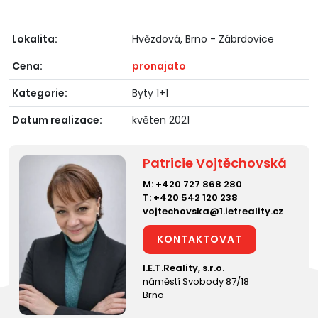
Lokalita:
Hvězdová, Brno - Zábrdovice
Cena:
pronajato
Kategorie:
Byty 1+1
Datum realizace:
květen 2021
Patricie Vojtěchovská
M:
+420 727 868 280
T:
+420 542 120 238
vojtechovska@1.ietreality.cz
KONTAKTOVAT
I.E.T.Reality, s.r.o.
náměstí Svobody 87/18
Brno