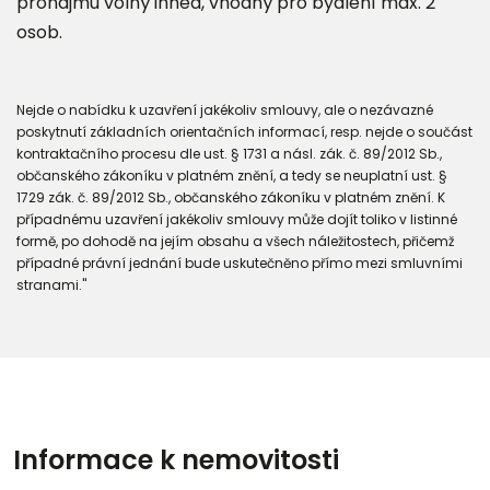
pronájmu volný ihned, vhodný pro bydlení max. 2
osob.
Nejde o nabídku k uzavření jakékoliv smlouvy, ale o nezávazné
poskytnutí základních orientačních informací, resp. nejde o součást
kontraktačního procesu dle ust. § 1731 a násl. zák. č. 89/2012 Sb.,
občanského zákoníku v platném znění, a tedy se neuplatní ust. §
1729 zák. č. 89/2012 Sb., občanského zákoníku v platném znění. K
případnému uzavření jakékoliv smlouvy může dojít toliko v listinné
formě, po dohodě na jejím obsahu a všech náležitostech, přičemž
případné právní jednání bude uskutečněno přímo mezi smluvními
stranami."
Informace k nemovitosti