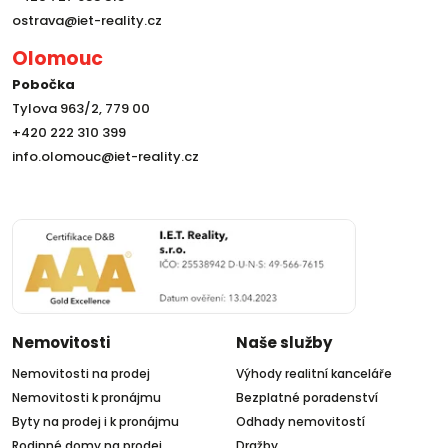
ostrava@iet-reality.cz
Olomouc
Pobočka
Tylova 963/2, 779 00
+420 222 310 399
info.olomouc@iet-reality.cz
Nemovitosti
Naše služby
Nemovitosti na prodej
Výhody realitní kanceláře
Nemovitosti k pronájmu
Bezplatné poradenství
Byty na prodej i k pronájmu
Odhady nemovitostí
Rodinné domy na prodej
Dražby