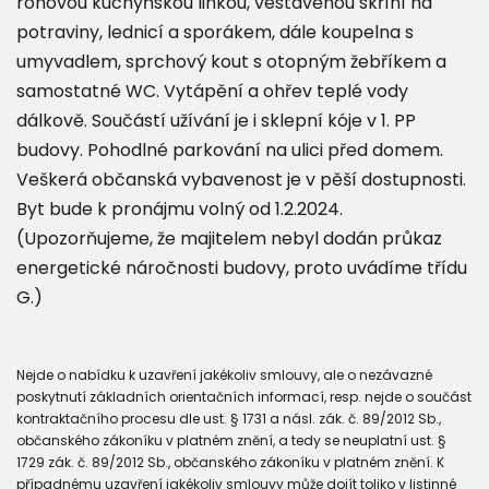
rohovou kuchyňskou linkou, vestavěnou skříní na
potraviny, lednicí a sporákem, dále koupelna s
umyvadlem, sprchový kout s otopným žebříkem a
samostatné WC. Vytápění a ohřev teplé vody
dálkově. Součástí užívání je i sklepní kóje v 1. PP
budovy. Pohodlné parkování na ulici před domem.
Veškerá občanská vybavenost je v pěší dostupnosti.
Byt bude k pronájmu volný od 1.2.2024.
(Upozorňujeme, že majitelem nebyl dodán průkaz
energetické náročnosti budovy, proto uvádíme třídu
G.)
Nejde o nabídku k uzavření jakékoliv smlouvy, ale o nezávazné
poskytnutí základních orientačních informací, resp. nejde o součást
kontraktačního procesu dle ust. § 1731 a násl. zák. č. 89/2012 Sb.,
občanského zákoníku v platném znění, a tedy se neuplatní ust. §
1729 zák. č. 89/2012 Sb., občanského zákoníku v platném znění. K
případnému uzavření jakékoliv smlouvy může dojít toliko v listinné