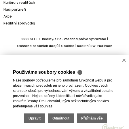
Kariéra v realitách
Naši partneři
Akce
Realitní zpravodaj
2026 © I.E.T. Reality, s.r.o., všechna práva vyhrazena |
Ochrana osobních údajů
|
Cookies
| Realitní SW
Real
man
×
Používáme soubory cookies
ℹ
Naše soubory potřebujeme pro samotnou funkčnost webu a pro
uložení vašich předvoleb při jeho procházení. Cookies třetích
stran pak slouží pro vyhodnocování výkonu a zkvalitnění obsahu
prezentace. Nejsou určeny k identifikaci návštěvníka jako
konkrétní osoby. Pro uchování jiných než technických cookies
potřebujeme váš souhlas.
Upravit
Odmítnout
Přijímám vše