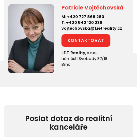
Patricie Vojtěchovská
M:
+420 727 868 280
T:
+420 542 120 238
vojtechovska@1.ietreality.cz
KONTAKTOVAT
I.E.T.Reality, s.r.o.
náměstí Svobody 87/18
Brno
Poslat dotaz do realitní
kanceláře