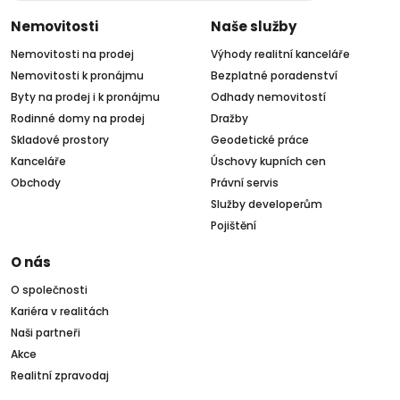
Nemovitosti
Naše služby
Nemovitosti na prodej
Výhody realitní kanceláře
Nemovitosti k pronájmu
Bezplatné poradenství
Byty na prodej i k pronájmu
Odhady nemovitostí
Rodinné domy na prodej
Dražby
Skladové prostory
Geodetické práce
Kanceláře
Úschovy kupních cen
Obchody
Právní servis
Služby developerům
Pojištění
O nás
O společnosti
Kariéra v realitách
Naši partneři
Akce
Realitní zpravodaj