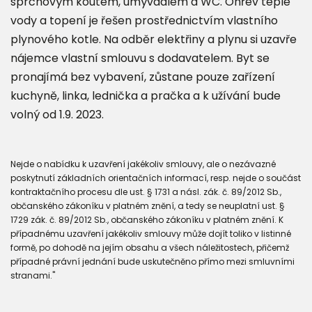
sprchovým koutem, umývadlem a WC. Ohřev teplé
vody a topení je řešen prostřednictvím vlastního
plynového kotle. Na odběr elektřiny a plynu si uzavře
nájemce vlastní smlouvu s dodavatelem. Byt se
pronajímá bez vybavení, zůstane pouze zařízení
kuchyně, linka, lednička a pračka a k užívání bude
volný od 1.9. 2023.
Nejde o nabídku k uzavření jakékoliv smlouvy, ale o nezávazné
poskytnutí základních orientačních informací, resp. nejde o součást
kontraktačního procesu dle ust. § 1731 a násl. zák. č. 89/2012 Sb.,
občanského zákoníku v platném znění, a tedy se neuplatní ust. §
1729 zák. č. 89/2012 Sb., občanského zákoníku v platném znění. K
případnému uzavření jakékoliv smlouvy může dojít toliko v listinné
formě, po dohodě na jejím obsahu a všech náležitostech, přičemž
případné právní jednání bude uskutečněno přímo mezi smluvními
stranami."