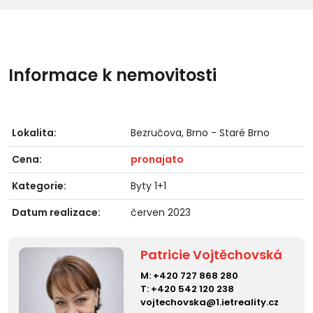
Informace k nemovitosti
Lokalita:
Bezručova, Brno - Staré Brno
Cena:
pronajato
Kategorie:
Byty 1+1
Datum realizace:
červen 2023
Patricie Vojtěchovská
M:
+420 727 868 280
T:
+420 542 120 238
vojtechovska@1.ietreality.cz