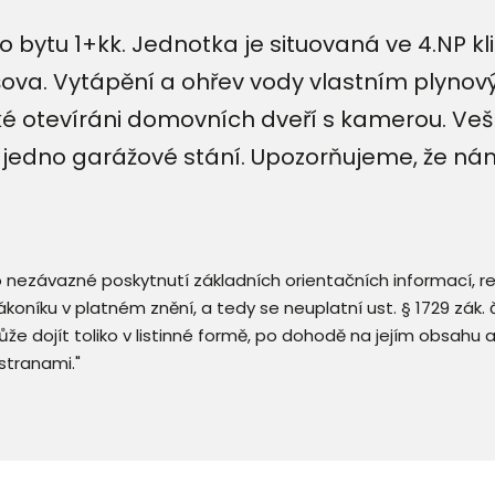
 bytu 1+kk. Jednotka je situovaná ve 4.NP kl
šova. Vytápění a ohřev vody vlastním plyno
ké otevíráni domovních dveří s kamerou. Vešk
í jedno garážové stání. Upozorňujeme, že ná
 o nezávazné poskytnutí základních orientačních informací, 
 zákoníku v platném znění, a tedy se neuplatní ust. § 1729 zák
že dojít toliko v listinné formě, po dohodě na jejím obsahu 
stranami."