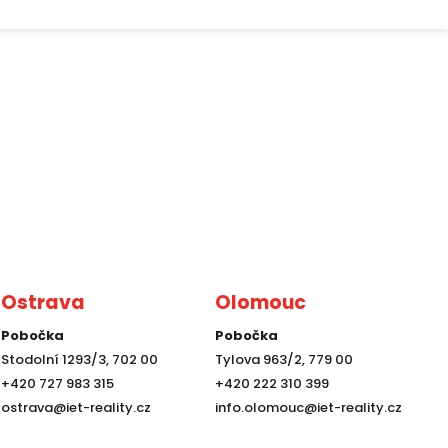
Ostrava
Olomouc
Pobočka
Pobočka
Stodolní 1293/3, 702 00
Tylova 963/2, 779 00
+420 727 983 315
+420 222 310 399
ostrava@iet-reality.cz
info.olomouc@iet-reality.cz