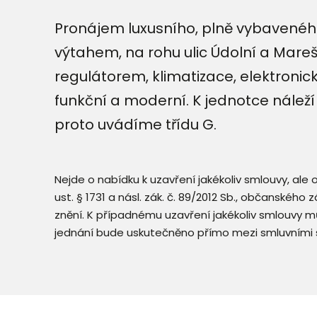
Pronájem luxusního, plně vybaveného
výtahem, na rohu ulic Údolní a Mare
regulátorem, klimatizace, elektronic
funkční a moderní. K jednotce nálež
proto uvádíme třídu G.
Nejde o nabídku k uzavření jakékoliv smlouvy, ale
ust. § 1731 a násl. zák. č. 89/2012 Sb., občanského
znění. K případnému uzavření jakékoliv smlouvy mů
jednání bude uskutečněno přímo mezi smluvními 