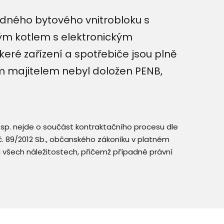
idného bytového vnitrobloku s
vým kotlem s elektronickým
eré zařízení a spotřebiče jsou plně
m majitelem nebyl doložen PENB,
resp. nejde o součást kontraktačního procesu dle
. č. 89/2012 Sb., občanského zákoníku v platném
a všech náležitostech, přičemž případné právní