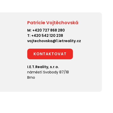
Patricie Vojtěchovská
M:
+420 727 868 280
T:
+420 542 120 238
vojtechovska@1.ietreality.cz
KONTAKTOVAT
I.E.T.Reality, s.r.o.
náměstí Svobody 87/18
Brno