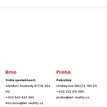
Brno
Praha
Sídlo společnosti
Pobočka
náměstí Svobody 87/18, 602
Lindleyova 2822/2, 160 00
00
+420 222 310 399
+420 542 422 340
praha@iet-reality.cz
info.brno@iet-reality.cz