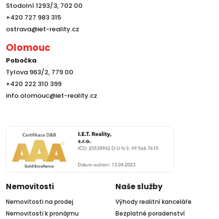
Stodolní 1293/3, 702 00
+420 727 983 315
ostrava@iet-reality.cz
Olomouc
Pobočka
Tylova 963/2, 779 00
+420 222 310 399
info.olomouc@iet-reality.cz
Nemovitosti
Naše služby
Nemovitosti na prodej
Výhody realitní kanceláře
Nemovitosti k pronájmu
Bezplatné poradenství