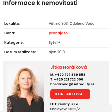
Informace k nemovitosti
Lokalita:
Větrná 303, Odolena Voda
Cena:
pronajato
Kategorie:
Byty 1+1
Datum realizace:
říjen 2018
Jitka Horálková
M:
+420 727 869 858
T:
+420 221 722 006
horalkova@1.ietreality.cz
KONTAKTOVAT
I.E.T.Reality, s.r.o.
Lindleyova 2822/2