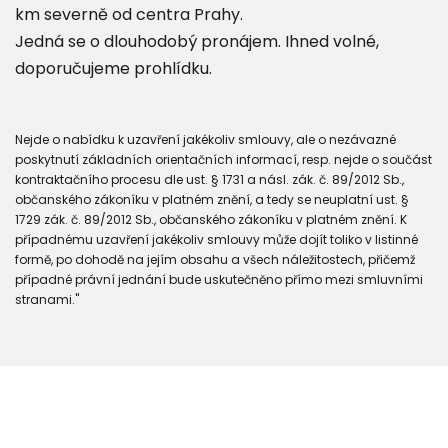
km severně od centra Prahy.
Jedná se o dlouhodobý pronájem. Ihned volné,
doporučujeme prohlídku.
Nejde o nabídku k uzavření jakékoliv smlouvy, ale o nezávazné
poskytnutí základních orientačních informací, resp. nejde o součást
kontraktačního procesu dle ust. § 1731 a násl. zák. č. 89/2012 Sb.,
občanského zákoníku v platném znění, a tedy se neuplatní ust. §
1729 zák. č. 89/2012 Sb., občanského zákoníku v platném znění. K
případnému uzavření jakékoliv smlouvy může dojít toliko v listinné
formě, po dohodě na jejím obsahu a všech náležitostech, přičemž
případné právní jednání bude uskutečněno přímo mezi smluvními
stranami."