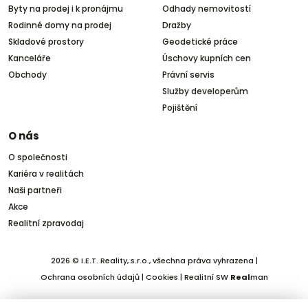
Byty na prodej i k pronájmu
Odhady nemovitostí
Rodinné domy na prodej
Dražby
Skladové prostory
Geodetické práce
Kanceláře
Úschovy kupních cen
Obchody
Právní servis
Služby developerům
Pojištění
O nás
O společnosti
Kariéra v realitách
Naši partneři
Akce
Realitní zpravodaj
2026 © I.E.T. Reality, s.r.o., všechna práva vyhrazena |
Ochrana osobních údajů
|
Cookies
| Realitní SW
Real
man