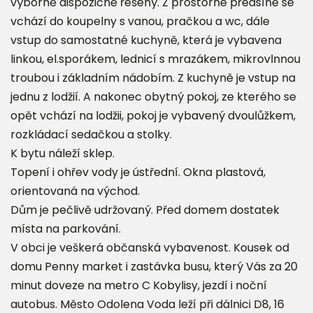
výborně dispozičně řešený. Z prostorné předsíně se
vchází do koupelny s vanou, pračkou a wc, dále
vstup do samostatné kuchyně, která je vybavena
linkou, el.sporákem, lednicí s mrazákem, mikrovlnnou
troubou i základním nádobím. Z kuchyně je vstup na
jednu z lodžií. A nakonec obytný pokoj, ze kterého se
opět vchází na lodžii, pokoj je vybavený dvoulůžkem,
rozkládací sedačkou a stolky.
K bytu náleží sklep.
Topení i ohřev vody je ústřední. Okna plastová,
orientovaná na východ.
Dům je pečlivě udržovaný. Před domem dostatek
místa na parkování.
V obci je veškerá občanská vybavenost. Kousek od
domu Penny market i zastávka busu, který Vás za 20
minut doveze na metro C Kobylisy, jezdí i noční
autobus. Město Odolena Voda leží při dálnici D8, 16