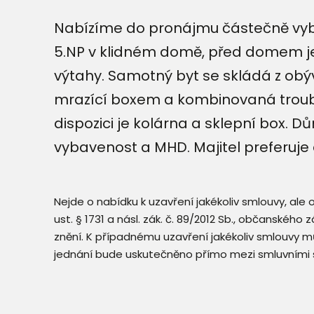
Nabízíme do pronájmu částečně vybave
5.NP v klidném domě, před domem je
výtahy. Samotný byt se skládá z obý
mrazící boxem a kombinovaná trouba
dispozici je kolárna a sklepní box.
vybavenost a MHD. Majitel preferuje
Nejde o nabídku k uzavření jakékoliv smlouvy, ale
ust. § 1731 a násl. zák. č. 89/2012 Sb., občanského
znění. K případnému uzavření jakékoliv smlouvy mů
jednání bude uskutečněno přímo mezi smluvními 