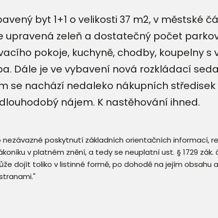
ný byt 1+1 o velikosti 37 m2, v městské čás
 upravená zeleň a dostatečný počet parkov
vacího pokoje, kuchyně, chodby, koupelny s v
. Dále je ve vybavení nová rozkládací sedac
 Dům se nachází nedaleko nákupních středise
 dlouhodobý nájem. K nastěhování ihned.
 o nezávazné poskytnutí základních orientačních informací, 
 zákoníku v platném znění, a tedy se neuplatní ust. § 1729 zák
že dojít toliko v listinné formě, po dohodě na jejím obsahu 
stranami."