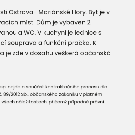
ti Ostrava- Mariánské Hory. Byt je v
acích míst. Dům je vybaven 2
anou a WC. V kuchyni je lednice s
í souprava a funkční pračka. K
k a je zde v dosahu veškerá občanská
resp. nejde o součást kontraktačního procesu dle
. č. 89/2012 Sb., občanského zákoníku v platném
a všech náležitostech, přičemž případné právní