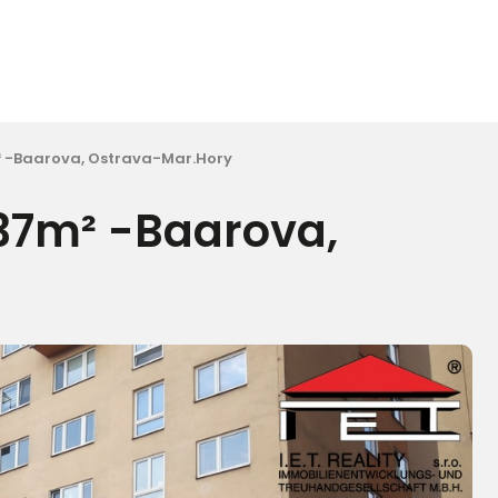
m² -Baarova, Ostrava-Mar.Hory
 37m² -Baarova,