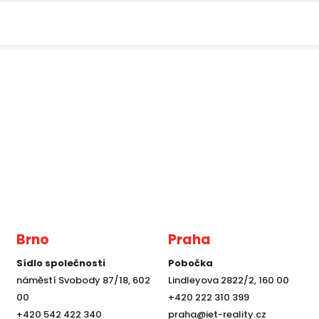
Brno
Praha
Sídlo společnosti
Pobočka
náměstí Svobody 87/18, 602
Lindleyova 2822/2, 160 00
00
+420 222 310 399
+420 542 422 340
praha@iet-reality.cz