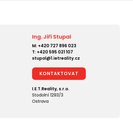
Ing. Jiří Stupal
M:
+420 727 896 023
T:
+420 595 021 107
stupal@1.ietreality.cz
KONTAKTOVAT
I.E.T.Reality, s.r.o.
Stodolní 1293/3
Ostrava