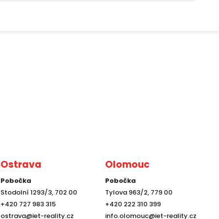
Ostrava
Olomouc
Pobočka
Pobočka
Stodolní 1293/3, 702 00
Tylova 963/2, 779 00
+420 727 983 315
+420 222 310 399
ostrava@iet-reality.cz
info.olomouc@iet-reality.cz